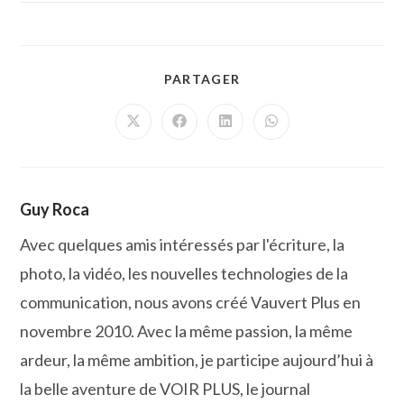
PARTAGER
PARTAGER
CE
CONTENU
Ouvrir
Ouvrir
Ouvrir
Ouvrir
dans
dans
dans
dans
une
une
une
une
autre
autre
autre
autre
fenêtre
fenêtre
fenêtre
fenêtre
Guy Roca
Avec quelques amis intéressés par l'écriture, la
photo, la vidéo, les nouvelles technologies de la
communication, nous avons créé Vauvert Plus en
novembre 2010. Avec la même passion, la même
ardeur, la même ambition, je participe aujourd’hui à
la belle aventure de VOIR PLUS, le journal