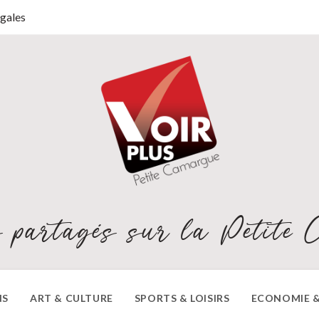
gales
 partagés sur la Petite 
NS
ART & CULTURE
SPORTS & LOISIRS
ECONOMIE &