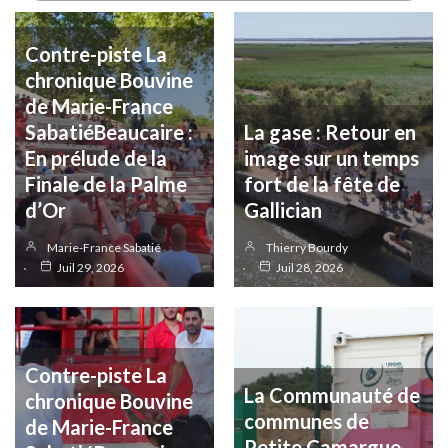
Contre-piste La
chronique Bouvine
de Marie-France
SabatiéBeaucaire :
La gase : Retour en
En prélude de la
image sur un temps
Finale de la Palme
fort de la fête de
d’Or
Gallician
Marie-France Sabatié
Thierry Bourdy
Juil 29, 2026
Juil 28, 2026
Contre-piste La
La Communauté de
chronique Bouvine
communes de
de Marie-France
Petite Camargue