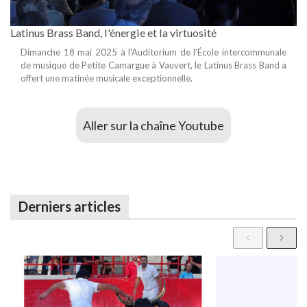
Latinus Brass Band, l'énergie et la virtuosité
Dimanche 18 mai 2025 à l'Auditorium de l'École intercommunale
de musique de Petite Camargue à Vauvert, le Latinus Brass Band a
offert une matinée musicale exceptionnelle.
Aller sur la chaîne Youtube
Derniers articles
P
N
r
e
e
x
v
t
i
o
u
s