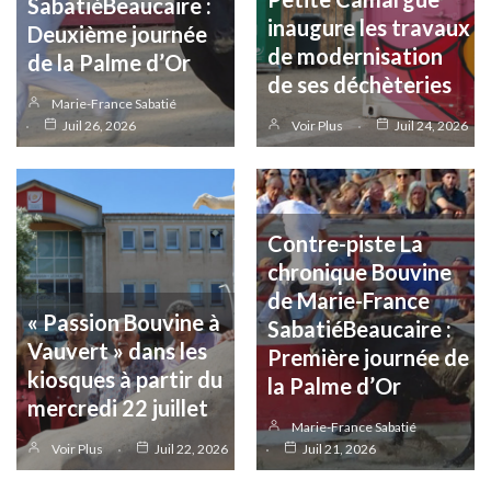
SabatiéBeaucaire :
inaugure les travaux
Deuxième journée
de modernisation
de la Palme d’Or
de ses déchèteries
Marie-France Sabatié
Juil 26, 2026
Voir Plus
Juil 24, 2026
Contre-piste La
chronique Bouvine
de Marie-France
« Passion Bouvine à
SabatiéBeaucaire :
Vauvert » dans les
Première journée de
kiosques à partir du
la Palme d’Or
mercredi 22 juillet
Marie-France Sabatié
Voir Plus
Juil 22, 2026
Juil 21, 2026