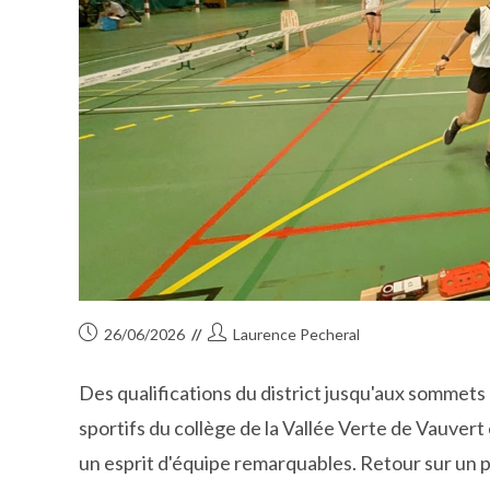
Publication
Auteur/autrice
26/06/2026
Laurence Pecheral
publiée :
de
la
Des qualifications du district jusqu'aux sommet
publication :
sportifs du collège de la Vallée Verte de Vauver
un esprit d'équipe remarquables. Retour sur un 