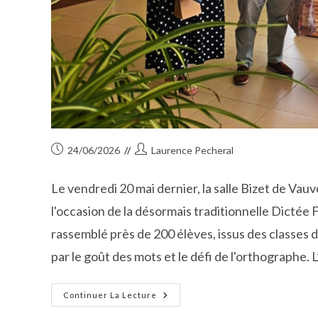
Publication
Auteur/autrice
24/06/2026
Laurence Pecheral
publiée :
de
la
Le vendredi 20 mai dernier, la salle Bizet de Vau
publication :
l'occasion de la désormais traditionnelle Dicté
rassemblé près de 200 élèves, issus des classes 
par le goût des mots et le défi de l'orthographe. 
La
Continuer La Lecture
Langue
Française