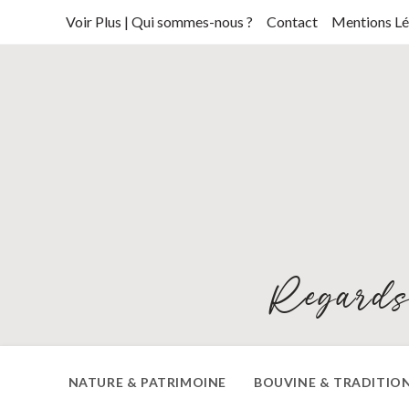
Skip
Voir Plus | Qui sommes-nous ?
Contact
Mentions Lé
to
content
Regards
NATURE & PATRIMOINE
BOUVINE & TRADITIO