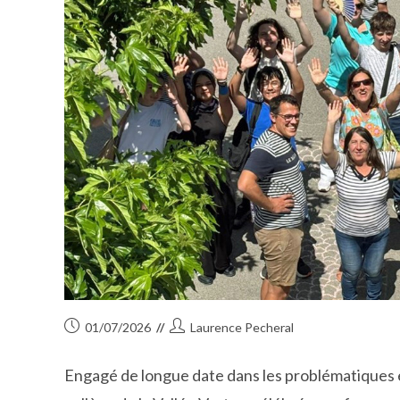
Publication
Auteur/autrice
01/07/2026
Laurence Pecheral
publiée :
de
la
Engagé de longue date dans les problématiques en
publication :