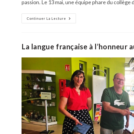
passion. Le 13 mai, une équipe phare du collège 
Raid
Continuer La Lecture
UNSS
:
Un
Engagement
Exemplaire
Et
La langue française à l’honneur a
Un
Goût
De
L’effort
Partagé
Pour
La
Vallée
Verte