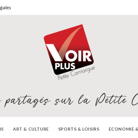
gales
 partagés sur la Petite 
NS
ART & CULTURE
SPORTS & LOISIRS
ECONOMIE &