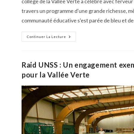
collège de la Vallée Verte a célébré avec ferveur
travers un programme d'une grande richesse, mêla
communauté éducative s'est parée de bleu et de
La
Continuer La Lecture
Journée
De
L’Océan
Au
Collège
La
Raid UNSS : Un engagement exemp
Vallée
Verte
pour la Vallée Verte