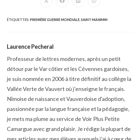
Ouvrir
Ouvrir
Ouvrir
Ouvrir
dans
dans
dans
dans
une
une
une
une
autre
autre
autre
autre
fenêtre
fenêtre
fenêtre
fenêtre
ÉTIQUETTES
:
PREMIÈRE GUERRE MONDIALE
,
SAINT-MAXIMIN
Laurence Pecheral
Professeur de lettres modernes, après un petit
détour par le Var côtier et les Cévennes gardoises,
je suis nommée en 2006 à titre définitif au collège la
Vallée Verte de Vauvert où j’enseigne le français.
Nîmoise de naissance et Vauverdoise d'adoption,
passionnée par la langue française et la pédagogie,
je mets ma plume au service de Voir Plus Petite
Camargue avec grand plaisir. Je rédige la plupart de
mes articles avec mes élèves auxquels j’ai à cœur de