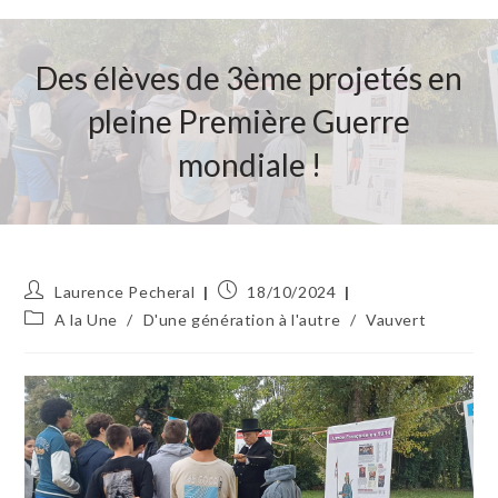
Des élèves de 3ème projetés en
pleine Première Guerre
mondiale !
Auteur/autrice
Publication
Laurence Pecheral
18/10/2024
de
publiée :
Post
A la Une
/
D'une génération à l'autre
/
Vauvert
la
category:
publication :