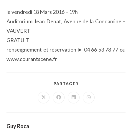
le vendredi 18 Mars 2016 – 19h
Auditorium Jean Denat, Avenue de la Condamine –
VAUVERT
GRATUIT
renseignement et réservation ► 04 66 53 78 77 ou
www.courantscene.fr
PARTAGER
PARTAGER
CE
CONTENU
Ouvrir
Ouvrir
Ouvrir
Ouvrir
dans
dans
dans
dans
une
une
une
une
autre
autre
autre
autre
fenêtre
fenêtre
fenêtre
fenêtre
Guy Roca