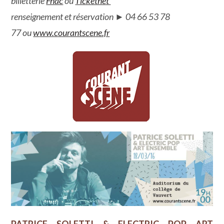
billetterie
Fnac
ou
Ticketnet
renseignement et réservation
►
04 66 53 78
77
ou
w
ww.courantscene.fr
PATRICE SOLETTI & ELECTRIC POP ART