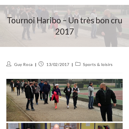
Tournoi Haribo – Un très bon cru
2017
Auteur/autrice
Publication
Post
Guy Roca
13/02/2017
Sports & loisirs
de
publiée :
category:
la
publication :