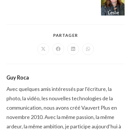
PARTAGER
PARTAGER
CE
CONTENU
Ouvrir
Ouvrir
Ouvrir
Ouvrir
dans
dans
dans
dans
une
une
une
une
autre
autre
autre
autre
fenêtre
fenêtre
fenêtre
fenêtre
Guy Roca
Avec quelques amis intéressés par l'écriture, la
photo, la vidéo, les nouvelles technologies de la
communication, nous avons créé Vauvert Plus en
novembre 2010. Avec la même passion, la même
ardeur, la même ambition, je participe aujourd’hui à