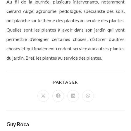
Au fil de la journée, plusieurs intervenants, notamment
Gérard Augé, agronome, pédologue, spécialiste des sols,
ont planché sur le thème des plantes au service des plantes.
Quelles sont les plantes à avoir dans son jardin qui vont
permettre d’éloigner certaines choses, d’attirer d’autres
choses et qui finalement rendent service aux autres plantes
du jardin. Bref, les plantes au service des plantes.
PARTAGER
PARTAGER
CE
CONTENU
Ouvrir
Ouvrir
Ouvrir
Ouvrir
dans
dans
dans
dans
une
une
une
une
autre
autre
autre
autre
fenêtre
fenêtre
fenêtre
fenêtre
Guy Roca