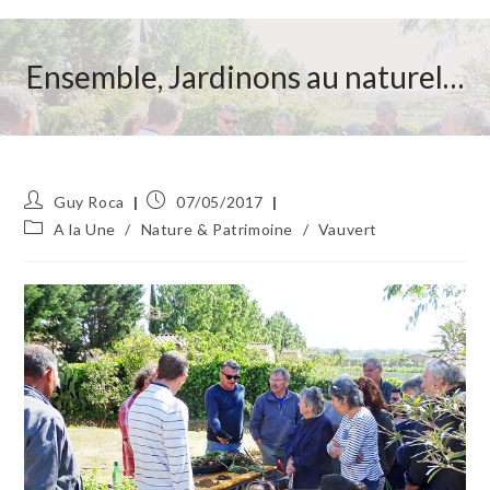
Ensemble, Jardinons au naturel…
Auteur/autrice
Publication
Guy Roca
07/05/2017
de
publiée :
Post
A la Une
/
Nature & Patrimoine
/
Vauvert
la
category:
publication :