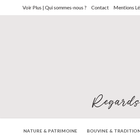
Skip
Voir Plus | Qui sommes-nous ?
Contact
Mentions Lé
to
content
Regards
NATURE & PATRIMOINE
BOUVINE & TRADITIO