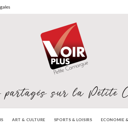
gales
 partagés sur la Petite 
NS
ART & CULTURE
SPORTS & LOISIRS
ECONOMIE &