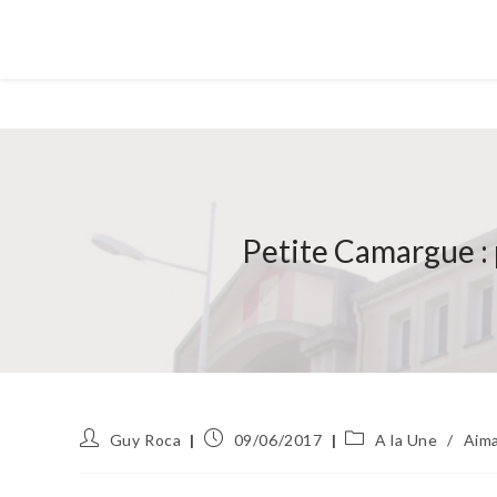
Petite Camargue :
Auteur/autrice
Publication
Post
Guy Roca
09/06/2017
A la Une
/
Aim
de
publiée :
category:
la