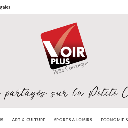
gales
 partagés sur la Petite 
NS
ART & CULTURE
SPORTS & LOISIRS
ECONOMIE &