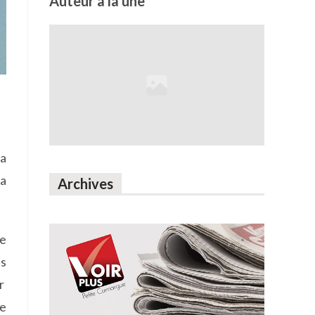
Auteur à la une
 a
la
Archives
re
es
ur
re