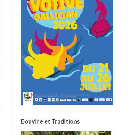
uvrir
ans
ne
Bouvine et Traditions
utre
enêtre