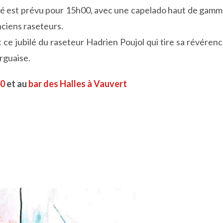
ubilé est prévu pour 15h00, avec une capelado haut de gam
nciens raseteurs.
e jubilé du raseteur Hadrien Poujol qui tire sa révéren
rguaise.
40
et au
bar des Halles à Vauvert