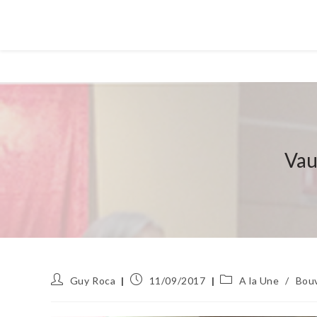
Vau
Auteur/autrice
Publication
Post
Guy Roca
11/09/2017
A la Une
/
Bouv
de
publiée :
category:
la