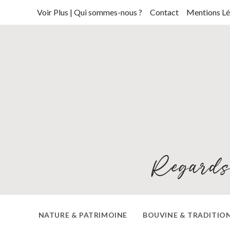
Skip
Voir Plus | Qui sommes-nous ?
Contact
Mentions Lé
to
content
Regards
NATURE & PATRIMOINE
BOUVINE & TRADITIO