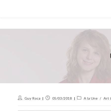
Auteur/autrice
Publication
Post
Guy Roca
05/03/2018
A la Une
/
Art 
de
publiée :
category:
la