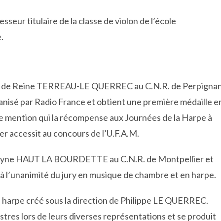
seur titulaire de la classe de violon de l’école
.
s de Reine TERREAU-LE QUERREC au C.N.R. de Perpignan
anisé par Radio France et obtient une première médaille e
e mention qui la récompense aux Journées de la Harpe à
ier accessit au concours de l’U.F.A.M.
Evelyne HAUT LA BOURDETTE au C.N.R. de Montpellier et
n à l’unanimité du jury en musique de chambre et en harpe.
e harpe créé sous la direction de Philippe LE QUERREC.
res lors de leurs diverses représentations et se produit