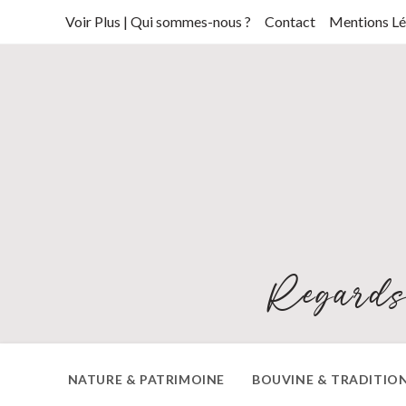
Skip
Voir Plus | Qui sommes-nous ?
Contact
Mentions Lé
to
content
Regards
NATURE & PATRIMOINE
BOUVINE & TRADITIO