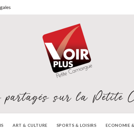
gales
 partagés sur la Petite 
NS
ART & CULTURE
SPORTS & LOISIRS
ECONOMIE &