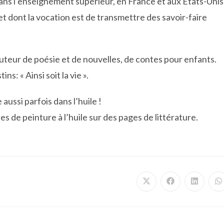
s dans l’enseignement supérieur, en France et aux Etats-Unis
 et dont la vocation est de transmettre des savoir-faire
uteur de poésie et de nouvelles, de contes pour enfants.
s: « Ainsi soit la vie ».
aussi parfois dans l’huile !
s de peinture à l’huile sur des pages de littérature.
Ouvrir
Ouvrir
Ouvrir
O
dans
dans
dans
d
une
une
une
u
autre
autre
autre
a
fenêtre
fenêtre
fenêtre
f