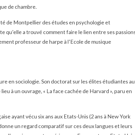
que de chambre.
rsité de Montpellier des études en psychologie et
e qu’elle a trouvé comment faire le lien entre ses passion
llement professeur de harpe à l’Ecole de musique
ure en sociologie. Son doctorat sur les élites étudiantes a
é lieu à un ouvrage, « La face cachée de Harvard », paru en
aise ayant vécu six ans aux Etats-Unis (2 ans à New York
ui donne un regard comparatif sur ces deux langues et leurs