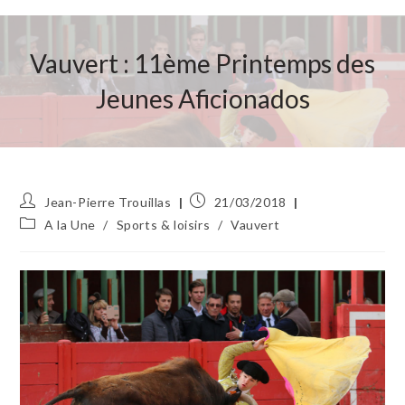
Vauvert : 11ème Printemps des
Jeunes Aficionados
Auteur/autrice
Publication
Jean-Pierre Trouillas
21/03/2018
de
publiée :
Post
A la Une
/
Sports & loisirs
/
Vauvert
la
category:
publication :