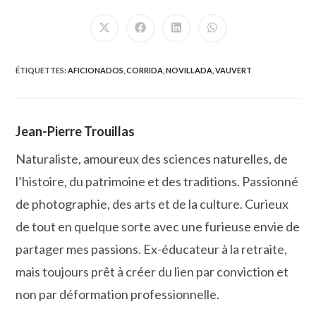
CE
CONTENU
Ouvrir
Ouvrir
Ouvrir
Ouvrir
dans
dans
dans
dans
une
une
une
une
autre
autre
autre
autre
fenêtre
fenêtre
fenêtre
fenêtre
ÉTIQUETTES
:
AFICIONADOS
,
CORRIDA
,
NOVILLADA
,
VAUVERT
Jean-Pierre Trouillas
Naturaliste, amoureux des sciences naturelles, de
l’histoire, du patrimoine et des traditions. Passionné
de photographie, des arts et de la culture. Curieux
de tout en quelque sorte avec une furieuse envie de
partager mes passions. Ex-éducateur à la retraite,
mais toujours prêt à créer du lien par conviction et
non par déformation professionnelle.