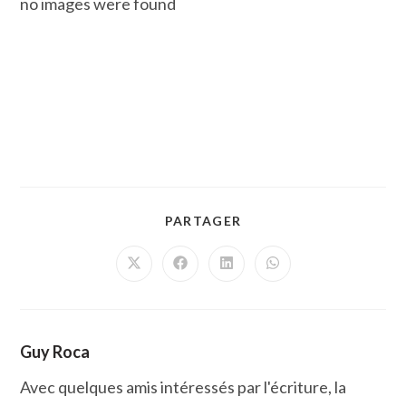
no images were found
PARTAGER
PARTAGER
CE
CONTENU
Ouvrir
Ouvrir
Ouvrir
Ouvrir
dans
dans
dans
dans
une
une
une
une
autre
autre
autre
autre
fenêtre
fenêtre
fenêtre
fenêtre
Guy Roca
Avec quelques amis intéressés par l'écriture, la