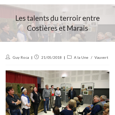
Les talents du terroir entre
Costières et Marais
Auteur/autrice
Publication
Post
Guy Roca
21/05/2018
A la Une
/
Vauvert
de
publiée :
category:
la
publication :