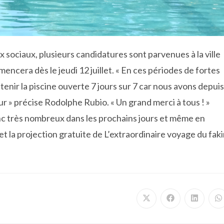
x sociaux, plusieurs candidatures sont parvenues à la ville
ncera dès le jeudi 12 juillet. « En ces périodes de fortes
nir la piscine ouverte 7 jours sur 7 car nous avons depuis
ur » précise Rodolphe Rubio. « Un grand merci à tous ! »
onc très nombreux dans les prochains jours et même en
 et la projection gratuite de L’extraordinaire voyage du faki
Ouvrir
Ouvrir
Ouvrir
O
dans
dans
dans
d
une
une
une
u
autre
autre
autre
a