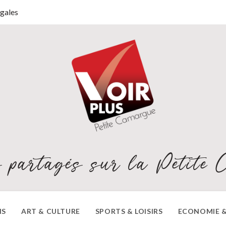
gales
 partagés sur la Petite 
NS
ART & CULTURE
SPORTS & LOISIRS
ECONOMIE &