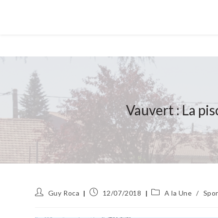
Vauvert : La pi
Auteur/autrice
Publication
Post
Guy Roca
12/07/2018
A la Une
/
Spor
de
publiée :
category:
la