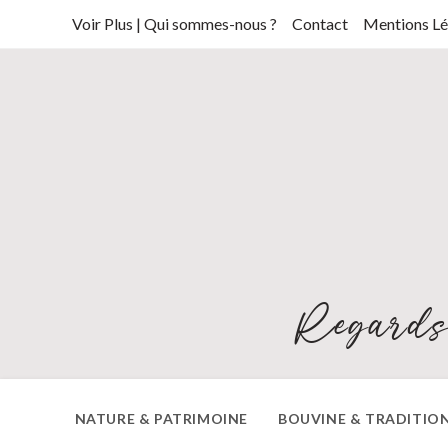
Skip
Voir Plus | Qui sommes-nous ?
Contact
Mentions Lé
to
content
Regards
NATURE & PATRIMOINE
BOUVINE & TRADITIO