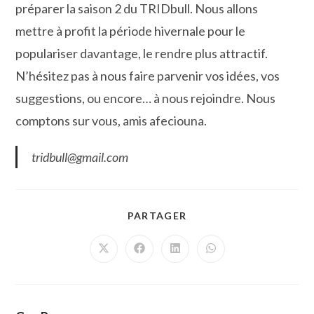
préparer la saison 2 du TRIDbull. Nous allons
mettre à profit la période hivernale pour le
populariser davantage, le rendre plus attractif.
N’hésitez pas à nous faire parvenir vos idées, vos
suggestions, ou encore… à nous rejoindre. Nous
comptons sur vous, amis afeciouna.
tridbull@gmail.com
PARTAGER
PARTAGER
CE
CONTENU
Ouvrir
Ouvrir
Ouvrir
Ouvrir
dans
dans
dans
dans
une
une
une
une
autre
autre
autre
autre
fenêtre
fenêtre
fenêtre
fenêtre