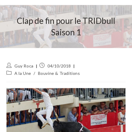
Clap de fin pour le TRIDbull
Saison 1
Auteur/autrice
Publication
Guy Roca
04/10/2018
de
publiée :
Post
A la Une
/
Bouvine & Traditions
la
category:
publication :