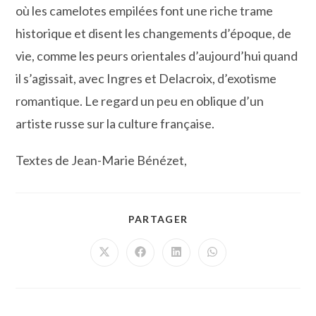
où les camelotes empilées font une riche trame
historique et disent les changements d’époque, de
vie, comme les peurs orientales d’aujourd’hui quand
il s’agissait, avec Ingres et Delacroix, d’exotisme
romantique. Le regard un peu en oblique d’un
artiste russe sur la culture française.
Textes de Jean-Marie Bénézet,
PARTAGER
PARTAGER
CE
CONTENU
Ouvrir
Ouvrir
Ouvrir
Ouvrir
dans
dans
dans
dans
une
une
une
une
autre
autre
autre
autre
fenêtre
fenêtre
fenêtre
fenêtre