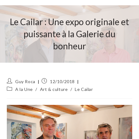
Le Cailar : Une expo originale et
puissante à la Galerie du
bonheur
Auteur/autrice
Publication
Guy Roca
12/10/2018
de
publiée :
Post
A la Une
/
Art & culture
/
Le Cailar
la
category:
publication :