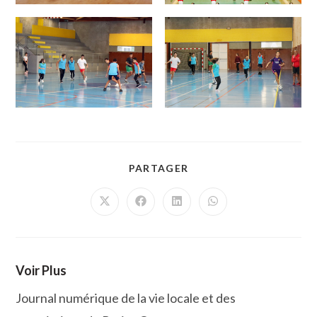
PARTAGER
PARTAGER
CE
CONTENU
Ouvrir
Ouvrir
Ouvrir
Ouvrir
dans
dans
dans
dans
une
une
une
une
autre
autre
autre
autre
fenêtre
fenêtre
fenêtre
fenêtre
Voir Plus
Journal numérique de la vie locale et des