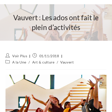
Vauvert : Les ados ont fait le
plein d’activités
Auteur/autrice
Publication
Voir Plus
01/11/2018
de
publiée :
Post
A la Une
/
Art & culture
/
Vauvert
la
category:
publication :