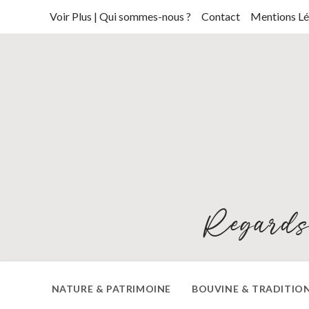
Skip
Voir Plus | Qui sommes-nous ?
Contact
Mentions Lé
to
content
Regards
NATURE & PATRIMOINE
BOUVINE & TRADITIO