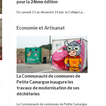
pour la 24ème édition
Du samedi 13 au dimanche 14 juin, le Collège La…
Economie et Artisanat
La Communauté de communes de
Petite Camargue inaugure les
uvrir
travaux de modernisation de ses
ans
ne
déchèteries
utre
enêtre
La Communauté de communes de Petite Camargue