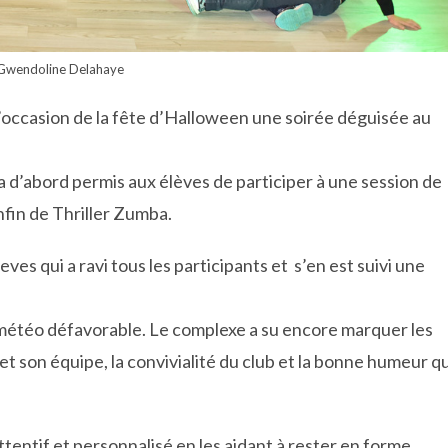
Gwendoline Delahaye
occasion de la fête d’Halloween une soirée déguisée au
 a d’abord permis aux élèves de participer à une session de
fin de Thriller Zumba.
ves qui a ravi tous les participants et s’en est suivi une
étéo défavorable. Le complexe a su encore marquer les
t son équipe, la convivialité du club et la bonne humeur qu
entif et personnalisé en les aidant à rester en forme.