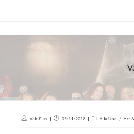
V
Auteur/autrice
Publication
Post
Voir Plus
05/11/2018
A la Une
/
Art &
de
publiée :
category:
la