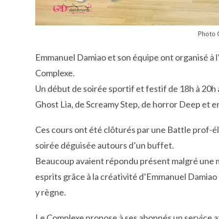
Photo 
Emmanuel Damiao et son équipe ont organisé à l’
Complexe.
Un début de soirée sportif et festif de 18h à 20h
Ghost Lia, de Screamy Step, de horror Deep et en
Ces cours ont été clôturés par une Battle prof-éle
soirée déguisée autours d’un buffet.
Beaucoup avaient répondu présent malgré une m
esprits grâce à la créativité d’Emmanuel Damiao e
y règne.
Le Complexe propose à ses abonnés un service att