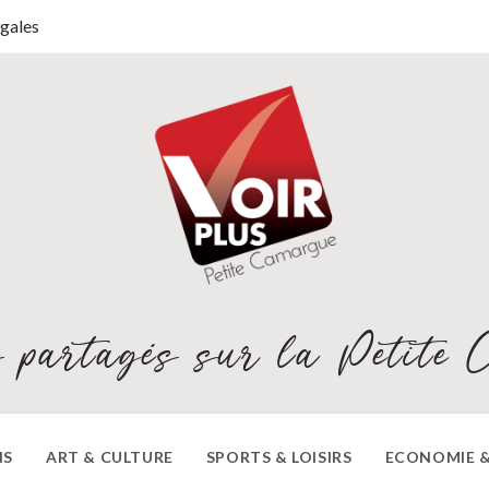
gales
 partagés sur la Petite 
NS
ART & CULTURE
SPORTS & LOISIRS
ECONOMIE &