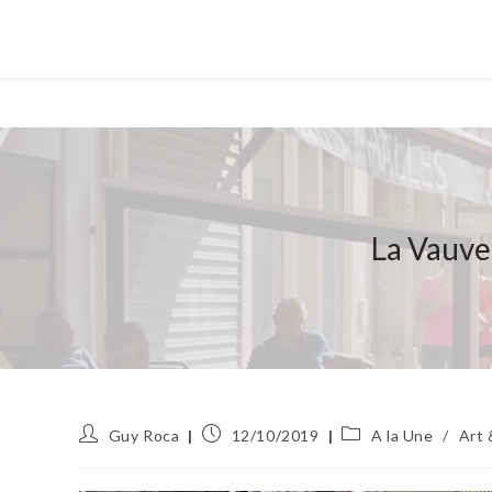
La Vauve
Auteur/autrice
Publication
Post
Guy Roca
12/10/2019
A la Une
/
Art 
de
publiée :
category:
la