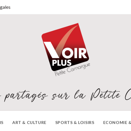
gales
 partagés sur la Petite 
NS
ART & CULTURE
SPORTS & LOISIRS
ECONOMIE &