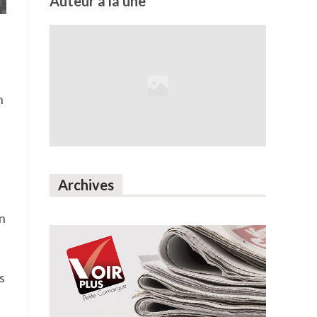
Auteur à la une
n
Archives
on
s