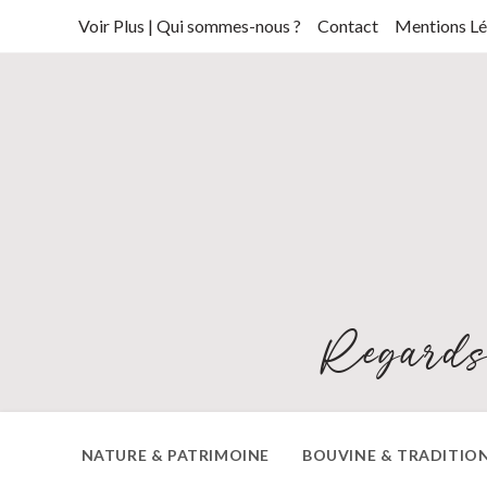
Skip
Voir Plus | Qui sommes-nous ?
Contact
Mentions Lé
to
content
Regards
NATURE & PATRIMOINE
BOUVINE & TRADITIO