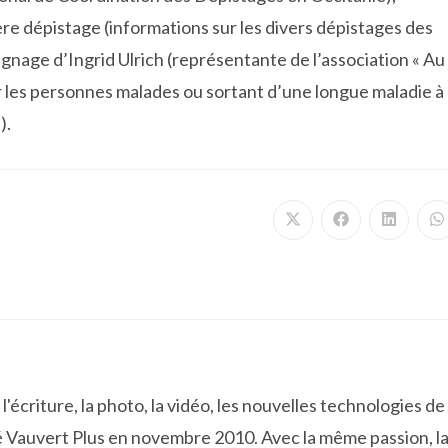
re dépistage (informations sur les divers dépistages des
gnage d’Ingrid Ulrich (représentante de l’association « Au
er les personnes malades ou sortant d’une longue maladie à
).
Ouvrir
Ouvrir
Ouvrir
O
dans
dans
dans
d
une
une
une
u
autre
autre
autre
a
fenêtre
fenêtre
fenêtre
f
'écriture, la photo, la vidéo, les nouvelles technologies de
 Vauvert Plus en novembre 2010. Avec la même passion, l