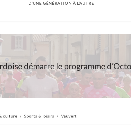
D’UNE GÉNÉRATION À L’AUTRE
rdoise démarre le programme d’Oct
& culture
/
Sports & loisirs
/
Vauvert