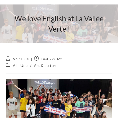
We love English at La Vallée
Verte !
Auteur/autrice
Publication
Voir Plus
04/07/2022
de
publiée :
Post
A la Une
/
Art & culture
la
category:
publication :