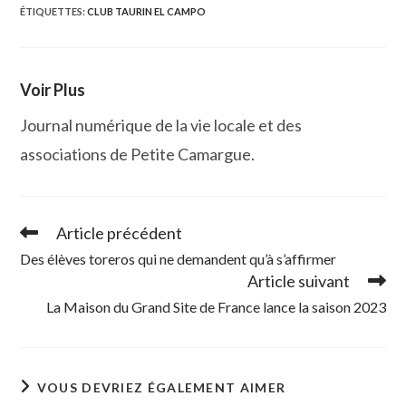
fenêtre
fenêtre
fenêtre
fenêtre
ÉTIQUETTES
:
CLUB TAURIN EL CAMPO
Voir Plus
Journal numérique de la vie locale et des
associations de Petite Camargue.
Article précédent
Read
more
Des élèves toreros qui ne demandent qu’à s’affirmer
articles
Article suivant
La Maison du Grand Site de France lance la saison 2023
VOUS DEVRIEZ ÉGALEMENT AIMER