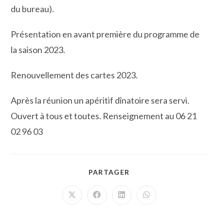
du bureau).
Présentation en avant première du programme de
la saison 2023.
Renouvellement des cartes 2023.
Après la réunion un apéritif dînatoire sera servi.
Ouvert à tous et toutes. Renseignement au 06 21
02 96 03
PARTAGER
PARTAGER
CE
CONTENU
Ouvrir
Ouvrir
Ouvrir
Ouvrir
dans
dans
dans
dans
une
une
une
une
autre
autre
autre
autre