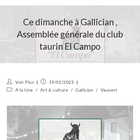
Ce dimanche à Gallician ,
Assemblée générale du club
taurin El Campo
Auteur/autrice
Publication
Voir Plus
19/01/2023
de
publiée :
Post
A la Une
/
Art & culture
/
Gallician
/
Vauvert
la
category:
publication :