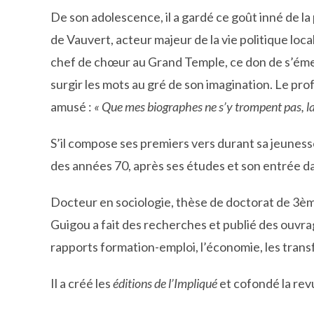
De son adolescence, il a gardé ce goût inné de la
de Vauvert, acteur majeur de la vie politique loc
chef de chœur au Grand Temple, ce don de s’émerve
surgir les mots au gré de son imagination. Le pro
amusé :
« Que mes biographes ne s’y trompent pas, la p
S’il compose ses premiers vers durant sa jeuness
des années 70, après ses études et son entrée da
Docteur en sociologie, thèse de doctorat de 3èm
Guigou a fait des recherches et publié des ouvrag
rapports formation-emploi, l’économie, les trans
Il a créé les
éditions de l’Impliqué
et cofondé la re