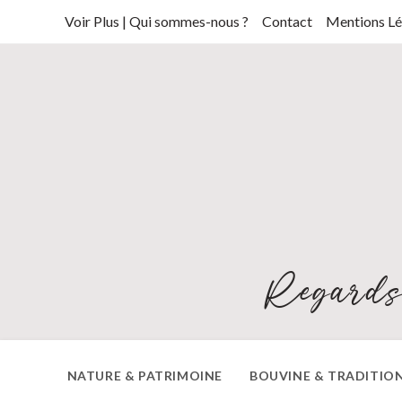
Skip
Voir Plus | Qui sommes-nous ?
Contact
Mentions Lé
to
content
Regards
NATURE & PATRIMOINE
BOUVINE & TRADITIO