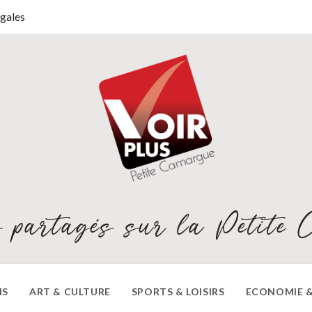
gales
 partagés sur la Petite 
NS
ART & CULTURE
SPORTS & LOISIRS
ECONOMIE &