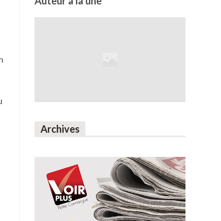
Auteur à la une
n
u
Archives