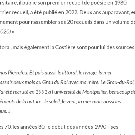
sitaire, il publie son premier recueil de poésie en 1980.
rnier recueil, a été publié en 2022. Deux ans auparavant, e
nfinement pour rassembler ses 20 recueils dans un volume d
2020) »
ttoral, mais également la Costière sont pour lui des sources
as Pierrefeu. Et puis aussi, le littoral, le rivage, la mer.
je passais deux mois au Grau du Roi avec ma mère. Le Grau-du-Roi,
 j’ai été recruté en 1991 à l’université de Montpellier, beaucoup d
ents de la nature : le soleil, le vent, la mer mais aussi les
que. »
s 70, les années 80, le début des années 1990 – ses