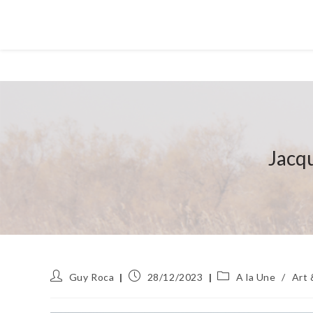
Jacqu
Auteur/autrice
Publication
Post
Guy Roca
28/12/2023
A la Une
/
Art 
de
publiée :
category:
la