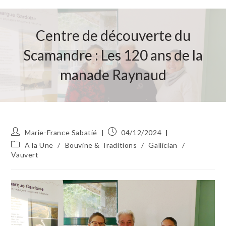
Centre de découverte du
Scamandre : Les 120 ans de la
manade Raynaud
Auteur/autrice
Publication
Marie-France Sabatié
04/12/2024
de
publiée :
Post
A la Une
/
Bouvine & Traditions
/
Gallician
/
la
category:
Vauvert
publication :