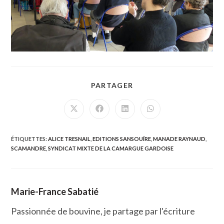
PARTAGER
PARTAGER
CE
CONTENU
Ouvrir
Ouvrir
Ouvrir
Ouvrir
dans
dans
dans
dans
une
une
une
une
autre
autre
autre
autre
fenêtre
fenêtre
fenêtre
fenêtre
ÉTIQUETTES
:
ALICE TRESNAIL
,
EDITIONS SANSOUÏRE
,
MANADE RAYNAUD
,
SCAMANDRE
,
SYNDICAT MIXTE DE LA CAMARGUE GARDOISE
Marie-France Sabatié
Passionnée de bouvine, je partage par l'écriture