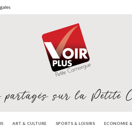
gales
 partagés sur la Petite 
NS
ART & CULTURE
SPORTS & LOISIRS
ECONOMIE &