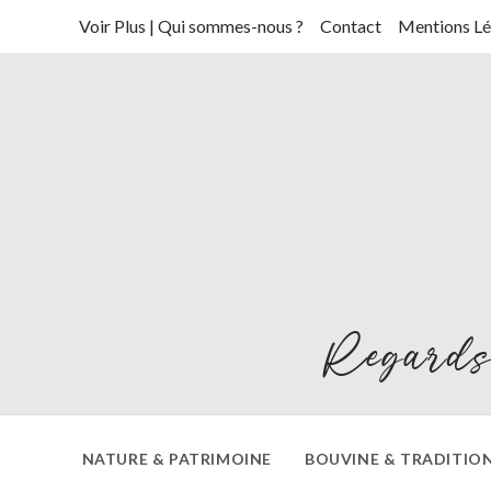
Skip
Voir Plus | Qui sommes-nous ?
Contact
Mentions Lé
to
content
Regards
NATURE & PATRIMOINE
BOUVINE & TRADITIO