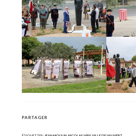
PARTAGER
PARTAGER
CE
ÉTIQUETTES
:
JEAN MOULIN
,
NICOLAS VIRY
,
VILLE DE VAUVERT