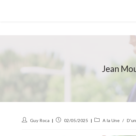
Jean Moul
Auteur/autrice
Publication
Post
Guy Roca
02/05/2025
A la Une
/
D'un
de
publiée :
category:
la