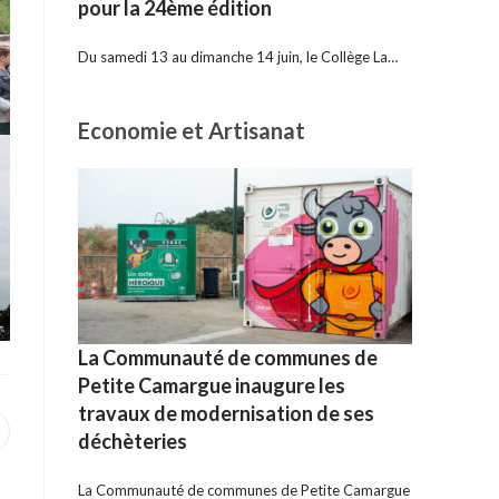
pour la 24ème édition
Du samedi 13 au dimanche 14 juin, le Collège La…
Economie et Artisanat
La Communauté de communes de
Petite Camargue inaugure les
travaux de modernisation de ses
uvrir
déchèteries
ans
ne
utre
La Communauté de communes de Petite Camargue
enêtre