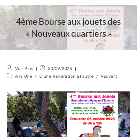
4ème Bourse aux jouets des
« Nouveaux quartiers »
Auteur/autrice
Publication
Voir Plus
30/09/2025
de
publiée :
Post
A la Une
/
D'une génération à l'autre
/
Vauvert
la
category:
publication :