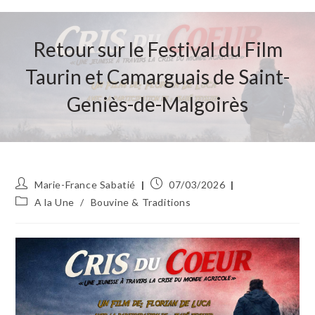
Retour sur le Festival du Film
Taurin et Camarguais de Saint-
Geniès-de-Malgoirès
Auteur/autrice
Publication
Marie-France Sabatié
07/03/2026
de
publiée :
Post
A la Une
/
Bouvine & Traditions
la
category:
publication :