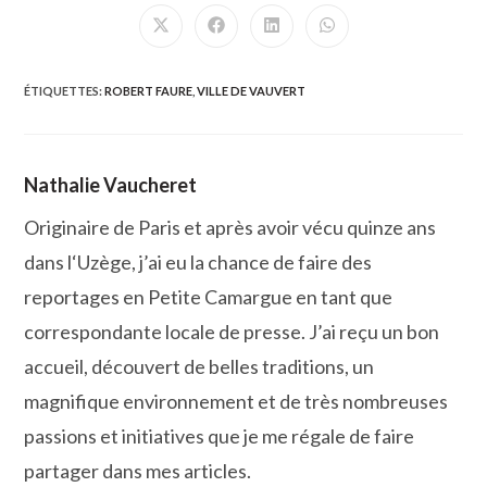
CONTENU
Ouvrir
Ouvrir
Ouvrir
Ouvrir
dans
dans
dans
dans
une
une
une
une
autre
autre
autre
autre
fenêtre
fenêtre
fenêtre
fenêtre
ÉTIQUETTES
:
ROBERT FAURE
,
VILLE DE VAUVERT
Nathalie Vaucheret
Originaire de Paris et après avoir vécu quinze ans
dans l‘Uzège, j’ai eu la chance de faire des
reportages en Petite Camargue en tant que
correspondante locale de presse. J’ai reçu un bon
accueil, découvert de belles traditions, un
magnifique environnement et de très nombreuses
passions et initiatives que je me régale de faire
partager dans mes articles.