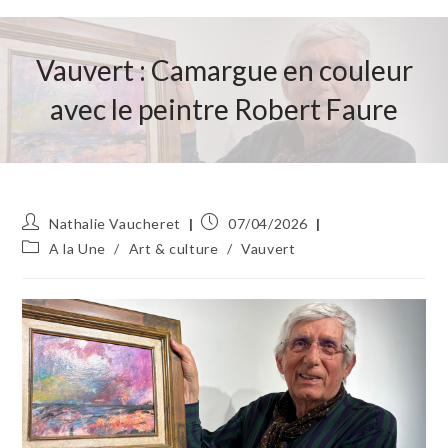
Vauvert : Camargue en couleur
avec le peintre Robert Faure
Auteur/autrice
Publication
Nathalie Vaucheret
07/04/2026
de
publiée :
Post
A la Une
/
Art & culture
/
Vauvert
la
category:
publication :