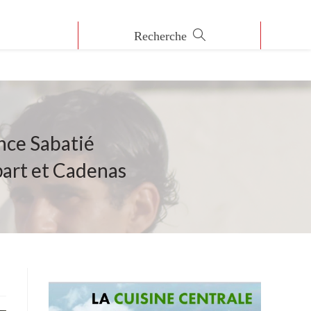
nce Sabatié
part et Cadenas