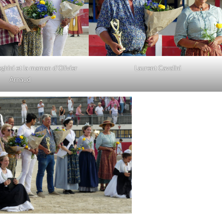
ghini et la maman d’Olivier
Laurent Cavalini
Arnaud