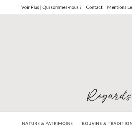
Skip
Voir Plus | Qui sommes-nous ?
Contact
Mentions Lé
to
content
Regards
NATURE & PATRIMOINE
BOUVINE & TRADITIO