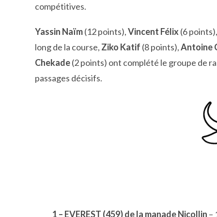
compétitives.
Yassin Naïm
(12 points),
Vincent Félix
(6 points)
long de la course,
Ziko Katif
(8 points),
Antoine 
Chekade
(2 points) ont complété le groupe de r
passages décisifs.
1 – EVEREST (459) de la manade Nicollin
– 