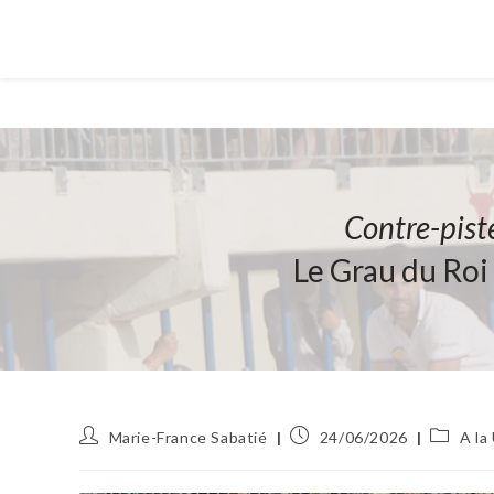
Contre-pist
Le Grau du Roi
Auteur/autrice
Publication
Post
Marie-France Sabatié
24/06/2026
A la
de
publiée :
category
la