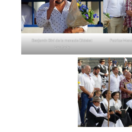
Benjamin Bini de la manade Didelot
Patrice Mene
Langlade