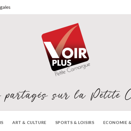
gales
 partagés sur la Petite 
NS
ART & CULTURE
SPORTS & LOISIRS
ECONOMIE &