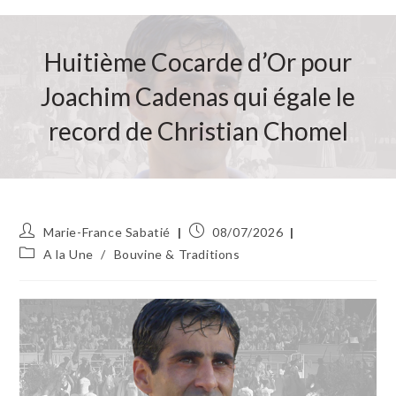
Huitième Cocarde d’Or pour
Joachim Cadenas qui égale le
record de Christian Chomel
Auteur/autrice
Publication
Marie-France Sabatié
08/07/2026
de
publiée :
Post
A la Une
/
Bouvine & Traditions
la
category:
publication :