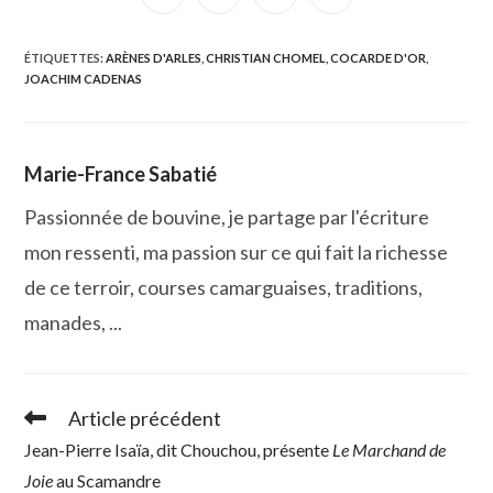
dans
dans
dans
dans
une
une
une
une
autre
autre
autre
autre
fenêtre
fenêtre
fenêtre
fenêtre
ÉTIQUETTES
:
ARÈNES D'ARLES
,
CHRISTIAN CHOMEL
,
COCARDE D'OR
,
JOACHIM CADENAS
Marie-France Sabatié
Passionnée de bouvine, je partage par l'écriture
mon ressenti, ma passion sur ce qui fait la richesse
de ce terroir, courses camarguaises, traditions,
manades, ...
Article précédent
Read
more
Jean-Pierre Isaïa, dit Chouchou, présente
Le Marchand de
articles
Joie
au Scamandre