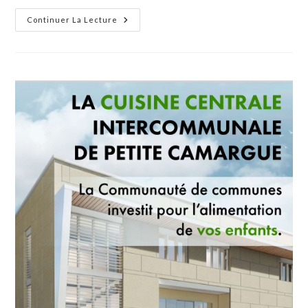
Concert
Continuer La Lecture
Et
Apéritif
Dinatoire
Dans
Le
Chai
Du
Domaine
Du
Vistre