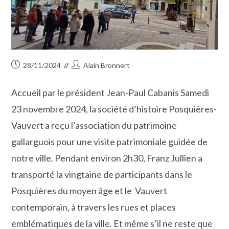
Publication
Auteur/autrice
28/11/2024
Alain Bronnert
publiée :
de
la
Accueil par le président Jean-Paul Cabanis Samedi
publication :
23 novembre 2024, la société d’histoire Posquières-
Vauvert a reçu l’association du patrimoine
gallarguois pour une visite patrimoniale guidée de
notre ville. Pendant environ 2h30, Franz Jullien a
transporté la vingtaine de participants dans le
Posquières du moyen âge et le Vauvert
contemporain, à travers les rues et places
emblématiques de la ville. Et même s’il ne reste que