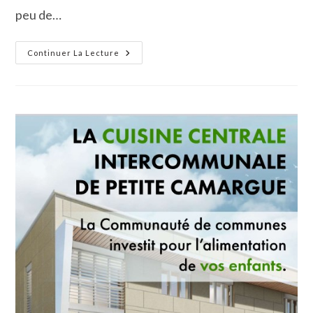
peu de…
La
Continuer La Lecture
Société
D’Histoire
De
Vauvert-
Posquières
Reçoit
Celle
De
Gallargues