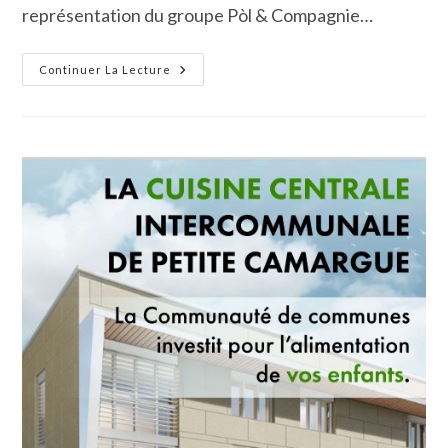
représentation du groupe Pòl & Compagnie…
Un
Continuer La Lecture
Hommage
À
Brassens
Pour
Ouvrir
Les
Matinées
Musicales
De
L’École
De
Musique
De
Petite
Camargue