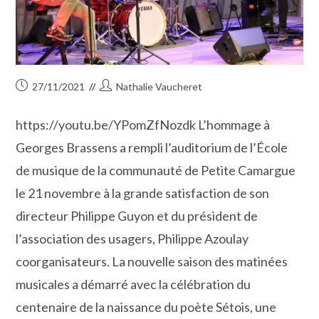
Publication
Auteur/autrice
27/11/2021
Nathalie Vaucheret
publiée :
de
la
https://youtu.be/YPomZfNozdk L’hommage à
publication :
Georges Brassens a rempli l’auditorium de l’École
de musique de la communauté de Petite Camargue
le 21 novembre à la grande satisfaction de son
directeur Philippe Guyon et du président de
l’association des usagers, Philippe Azoulay
coorganisateurs. La nouvelle saison des matinées
musicales a démarré avec la célébration du
centenaire de la naissance du poète Sétois, une