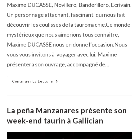
Maxime DUCASSE, Novillero, Banderillero, Ecrivain.
Un personnage attachant, fascinant, qui nous fait
découvrir les coulisses de la tauromachie.Ce monde
mystérieux que nous aimerions tous connaitre,
Maxime DUCASSE nous en donne l’occasion.Nous
vous vous invitons à voyager avec lui. Maxime
présentera son ouvrage, accompagné de…
Peña
Continuer La Lecture
Taurine
Manzanares :
Rencontre
Avec
Maxime
Ducasse
La peña Manzanares présente son
Au
Centre
week-end taurin à Gallician
Du
Scamandre