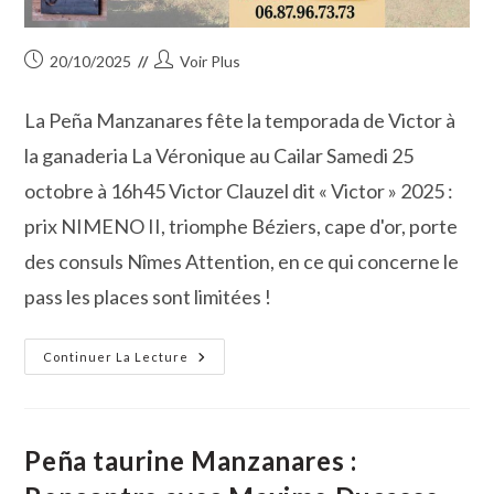
Publication
Auteur/autrice
20/10/2025
Voir Plus
publiée :
de
la
La Peña Manzanares fête la temporada de Victor à
publication :
la ganaderia La Véronique au Cailar Samedi 25
octobre à 16h45 Victor Clauzel dit « Victor » 2025 :
prix NIMENO II, triomphe Béziers, cape d'or, porte
des consuls Nîmes Attention, en ce qui concerne le
pass les places sont limitées !
La
Continuer La Lecture
Peña
Manzanares
Fête
La
Temporada
De
Peña taurine Manzanares :
Victor