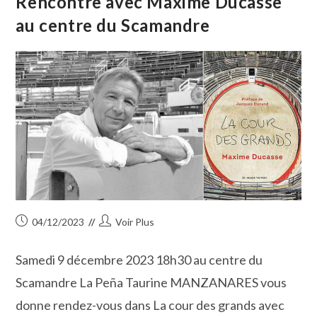
Rencontre avec Maxime Ducasse
au centre du Scamandre
Publication
Auteur/autrice
04/12/2023
Voir Plus
publiée :
de
la
Samedi 9 décembre 2023 18h30 au centre du
publication :
Scamandre La Peña Taurine MANZANARES vous
donne rendez-vous dans La cour des grands avec