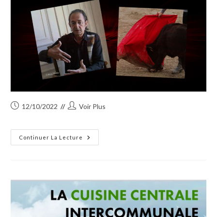
Publication
Auteur/autrice
12/10/2022
Voir Plus
publiée :
de
la
publication :
La
Continuer La Lecture
Peña
Manzanares
Présente
Son
Week-
End
Taurin
À
Gallician