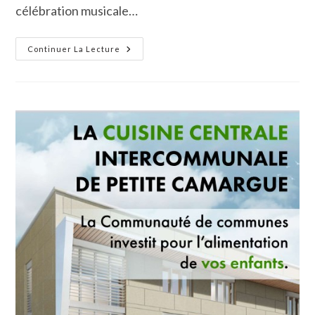
célébration musicale…
Les
Continuer La Lecture
Élèves
De
L’École
Intercommunale
De
Musique
De
Petite
Camargue
Célèbrent
Les
40
Ans
Des
Studios
Ghibli
En
Musique