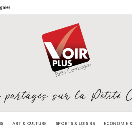
gales
 partagés sur la Petite 
NS
ART & CULTURE
SPORTS & LOISIRS
ECONOMIE &