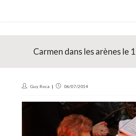
Carmen dans les arènes le 1
Auteur/autrice
Publication
Guy Roca
06/07/2014
de
publiée :
la
publication :