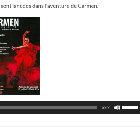
e sont lancées dans l’aventure de Carmen.
Utilisez
00:00
les
flèches
haut/b