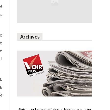
et
ns
do
Archives
se
ée
et
t.
si
de
Retrouver l'intégralité des articles
voir-plus
en