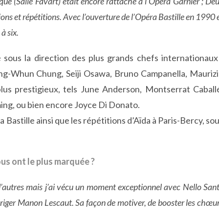
ue (Salle Favart) était encore rattaché à l’Opéra Garnier ; De
s et répétitions. Avec l’ouverture de l’Opéra Bastille en 1990 
à six.
é sous la direction des plus grands chefs internationaux
ng-Whun Chung, Seiji Osawa, Bruno Campanella, Mauriz
 plus prestigieux, tels June Anderson, Montserrat Caball
ing, ou bien encore Joyce Di Donato.
Bastille ainsi que les répétitions d’Aïda à Paris-Bercy, so
us ont le plus marquée ?
e d’autres mais j’ai vécu un moment exceptionnel avec Nello Sant
diriger Manon Lescaut. Sa façon de motiver, de booster les chœu