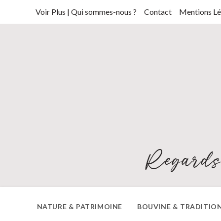
Skip
Voir Plus | Qui sommes-nous ?
Contact
Mentions Lé
to
content
Regards
NATURE & PATRIMOINE
BOUVINE & TRADITIO