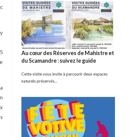
ec
 y
25
Au cœur des Réserves de Mahistre et
du Scamandre : suivez le guide
de
Cette visite vous invite à parcourir deux espaces
naturels préservés…
la
an
ux
rs