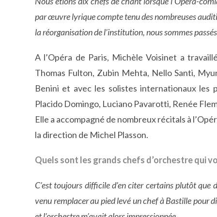
Nous étions dix chefs de chant lorsque l’Opéra-comiq
par œuvre lyrique compte tenu des nombreuses audition
la réorganisation de l’institution, nous sommes passés 
A l’Opéra de Paris, Michèle Voisinet a travaill
Thomas Fulton, Zubin Mehta, Nello Santi, Myu
Benini et avec les solistes internationaux les
Placido Domingo, Luciano Pavarotti, Renée Flem
Elle a accompagné de nombreux récitals à l’Opéra 
la direction de Michel Plasson.
Quels sont les grands chefs d’orchestre qui vo
C’est toujours difficile d’en citer certains plutôt qu
venu remplacer au pied levé un chef à Bastille pour 
et l’orchestre m’avait alors impressionnée…