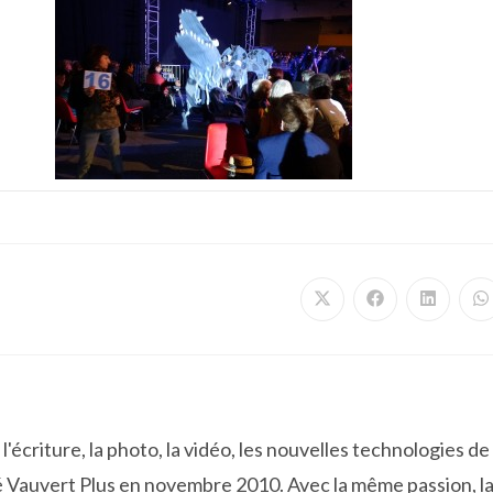
Ouvrir
Ouvrir
Ouvrir
O
dans
dans
dans
d
une
une
une
u
autre
autre
autre
a
fenêtre
fenêtre
fenêtre
f
'écriture, la photo, la vidéo, les nouvelles technologies de
 Vauvert Plus en novembre 2010. Avec la même passion, l