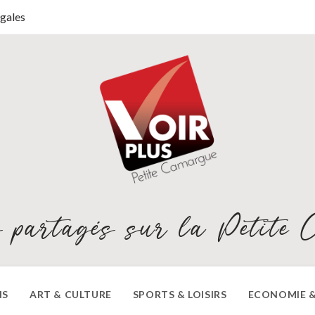
gales
 partagés sur la Petite 
NS
ART & CULTURE
SPORTS & LOISIRS
ECONOMIE &