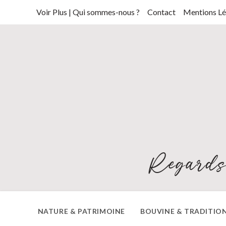
Skip
Voir Plus | Qui sommes-nous ?
Contact
Mentions Lé
to
content
Regards
NATURE & PATRIMOINE
BOUVINE & TRADITIO