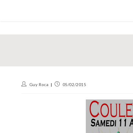
Auteur/autrice
Publication
Guy Roca
05/02/2015
de
publiée :
la
publication :