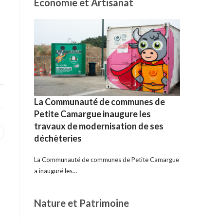
Economie et Artisanat
La Communauté de communes de
Petite Camargue inaugure les
travaux de modernisation de ses
uvrir
déchèteries
ans
ne
utre
La Communauté de communes de Petite Camargue
enêtre
a inauguré les…
Nature et Patrimoine
a