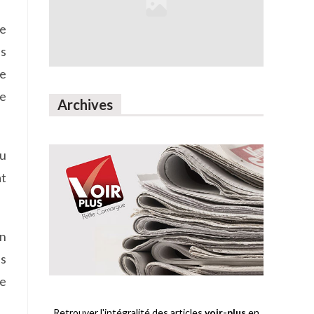
le
es
ve
ie
Archives
du
at
en
es
le
Retrouver l'intégralité des articles
voir-plus
en