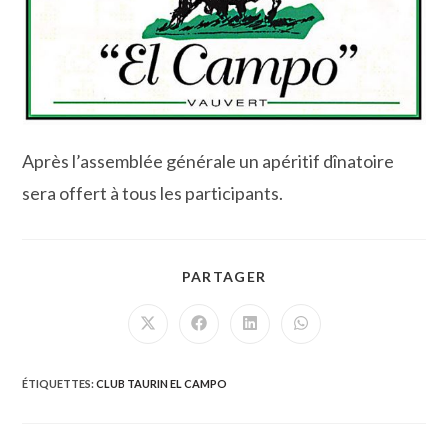
Après l’assemblée générale un apéritif dînatoire
sera offert à tous les participants.
PARTAGER
PARTAGER
CE
CONTENU
Ouvrir
Ouvrir
Ouvrir
Ouvrir
dans
dans
dans
dans
une
une
une
une
autre
autre
autre
autre
fenêtre
fenêtre
fenêtre
fenêtre
ÉTIQUETTES
:
CLUB TAURIN EL CAMPO