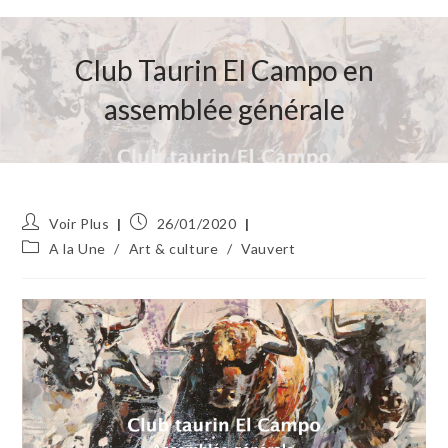
Club Taurin El Campo en
assemblée générale
Auteur/autrice
Publication
Voir Plus
26/01/2020
de
publiée :
Post
A la Une
/
Art & culture
/
Vauvert
la
category:
publication :