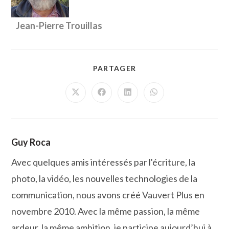
Jean-Pierre Trouillas
PARTAGER
PARTAGER
CE
CONTENU
Ouvrir
Ouvrir
Ouvrir
Ouvrir
dans
dans
dans
dans
une
une
une
une
autre
autre
autre
autre
fenêtre
fenêtre
fenêtre
fenêtre
Guy Roca
Avec quelques amis intéressés par l'écriture, la
photo, la vidéo, les nouvelles technologies de la
communication, nous avons créé Vauvert Plus en
novembre 2010. Avec la même passion, la même
ardeur, la même ambition, je participe aujourd’hui à