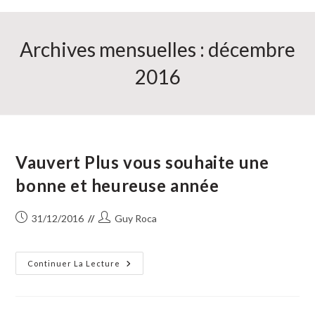
Archives mensuelles : décembre
2016
Vauvert Plus vous souhaite une
bonne et heureuse année
Publication
Auteur/autrice
31/12/2016
Guy Roca
publiée :
de
la
publication :
Vauvert
Continuer La Lecture
Plus
Vous
Souhaite
Une
Bonne