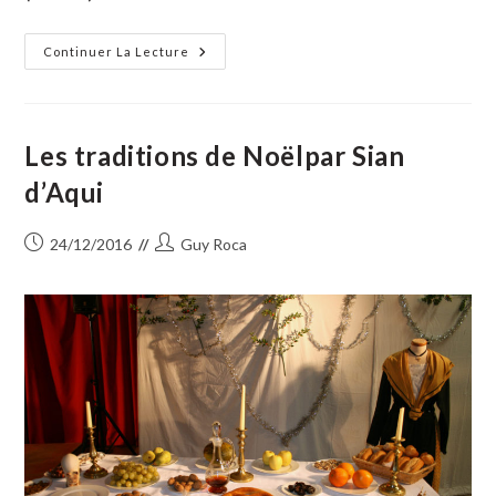
Le
Continuer La Lecture
Stage
De
Karaté
Dirigé
Par
Stéphane
Les traditions de Noëlpar Sian
Mari
A
d’Aqui
Connu
Une
Belle
Réussite
Publication
Auteur/autrice
24/12/2016
Guy Roca
publiée :
de
la
publication :