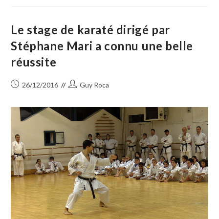
Et
Le
Taureau
Sont
Le stage de karaté dirigé par
Les
Garants
Stéphane Mari a connu une belle
De
L’authenticité
réussite
De
La
Camargue
»Jacques
Publication
Auteur/autrice
26/12/2016
Guy Roca
Blatière,
Manadier,
publiée :
de
Éleveur
la
De
Taureaux
publication :