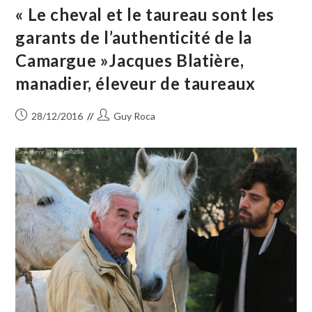
Et
« Le cheval et le taureau sont les
Heureuse
Année
garants de l’authenticité de la
Camargue »Jacques Blatière,
manadier, éleveur de taureaux
Publication
Auteur/autrice
28/12/2016
Guy Roca
publiée :
de
la
publication :