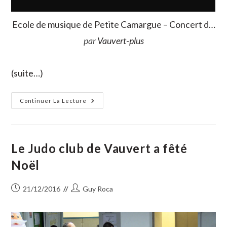
Ecole de musique de Petite Camargue – Concert d…
par
Vauvert-plus
(suite…)
Concert
Continuer La Lecture
D’hiver
Et
Divers
:
Les
Absents
Le Judo club de Vauvert a fêté
Ont
Eu
Noël
Tort
!
Publication
Auteur/autrice
21/12/2016
Guy Roca
publiée :
de
la
publication :