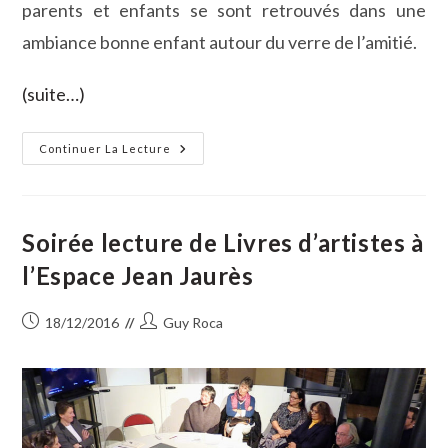
parents et enfants se sont retrouvés dans une
ambiance bonne enfant autour du verre de l’amitié.
(suite…)
Le
Continuer La Lecture
Judo
Club
De
Vauvert
A
Fêté
Soirée lecture de Livres d’artistes à
Noël
l’Espace Jean Jaurès
Publication
Auteur/autrice
18/12/2016
Guy Roca
publiée :
de
la
publication :