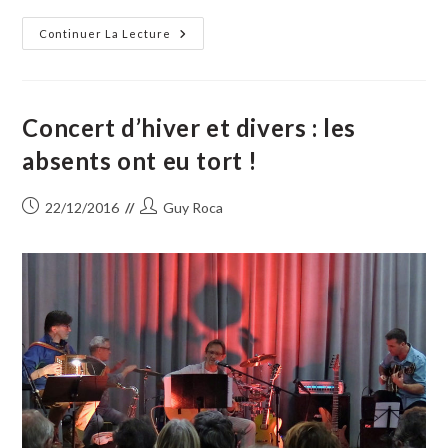
Les
Continuer La Lecture
Traditions
De
Noëlpar
Sian
D’Aqui
Concert d’hiver et divers : les
absents ont eu tort !
Publication
Auteur/autrice
22/12/2016
Guy Roca
publiée :
de
la
publication :