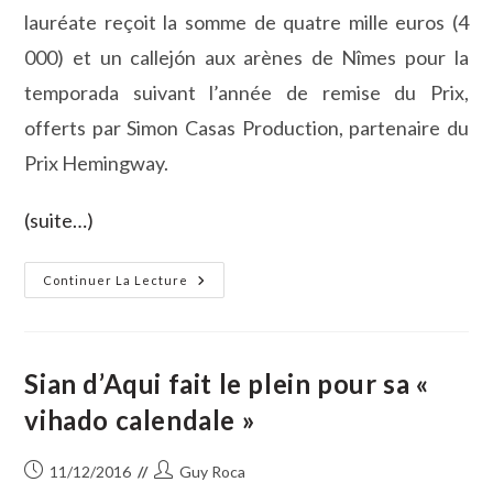
lauréate reçoit la somme de quatre mille euros (4
000) et un callejón aux arènes de Nîmes pour la
temporada suivant l’année de remise du Prix,
offerts par Simon Casas Production, partenaire du
Prix Hemingway.
(suite…)
PRIX
Continuer La Lecture
HEMINGWAY
2017Les
Avocats
Du
Diable
Lancent
Sian d’Aqui fait le plein pour sa «
La
Treizième
vihado calendale »
Édition
Publication
Auteur/autrice
11/12/2016
Guy Roca