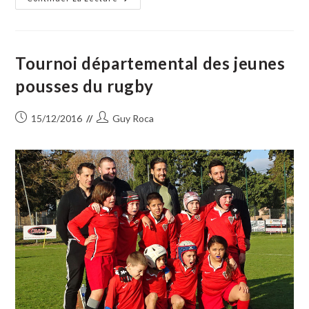
Lecture
De
Livres
D’artistes
À
L’Espace
Tournoi départemental des jeunes
Jean
Jaurès
pousses du rugby
Publication
Auteur/autrice
15/12/2016
Guy Roca
publiée :
de
la
publication :