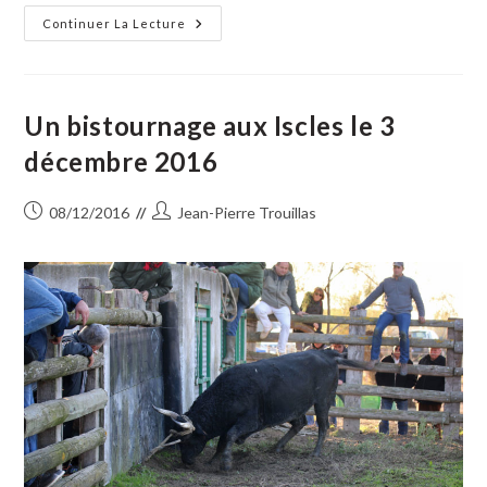
Sian
Continuer La Lecture
D’Aqui
Fait
Le
Plein
Pour
Sa
Un bistournage aux Iscles le 3
«
Vihado
décembre 2016
Calendale
»
Publication
Auteur/autrice
08/12/2016
Jean-Pierre Trouillas
publiée :
de
la
publication :