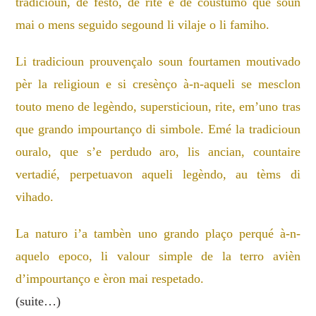
tradicioun, de fèsto, de rite e de coustumo que soun
mai o mens seguido segound li vilaje o li famiho.
Li tradicioun prouvençalo soun fourtamen moutivado
pèr la religioun e si cresènço à-n-aqueli se mesclon
touto meno de legèndo, supersticioun, rite, em’uno tras
que grando impourtanço di simbole. Emé la tradicioun
ouralo, que s’e perdudo aro, lis ancian, countaire
vertadié, perpetuavon aqueli legèndo, au tèms di
vihado.
La naturo i’a tambèn uno grando plaço perqué à-n-
aquelo epoco, li valour simple de la terro avièn
d’impourtanço e èron mai respetado.
(suite…)