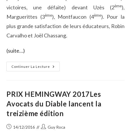
ème
victoires, une défaite) devant Uzès (2
),
ème
ème
Marguerittes (3
), Montfaucon (4
). Pour la
plus grande satisfaction de leurs éducateurs, Robin
Carvalho et Joël Chassang.
(suite…)
Tournoi
Continuer La Lecture
Départemental
Des
Jeunes
Pousses
Du
Rugby
PRIX HEMINGWAY 2017Les
Avocats du Diable lancent la
treizième édition
Publication
Auteur/autrice
14/12/2016
Guy Roca