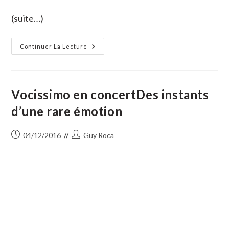
(suite…)
Le
Continuer La Lecture
Judo
Et
Le
Karaté
Font
Tatami
Vocissimo en concertDes instants
Commun
Pour
d’une rare émotion
Le
Téléthon
Publication
Auteur/autrice
04/12/2016
Guy Roca
publiée :
de
la
publication :