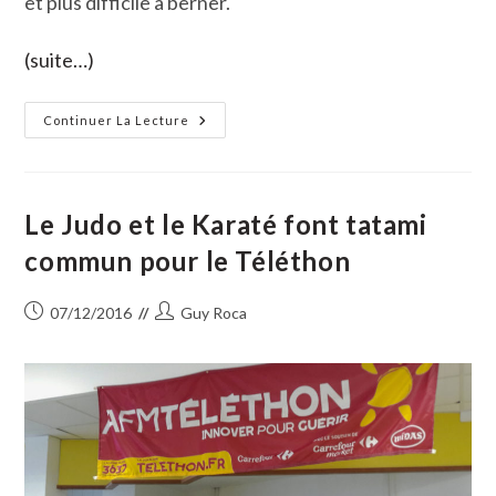
et plus difficile à berner.
(suite…)
Un
Continuer La Lecture
Bistournage
Aux
Iscles
Le
3
Décembre
Le Judo et le Karaté font tatami
2016
commun pour le Téléthon
Publication
Auteur/autrice
07/12/2016
Guy Roca
publiée :
de
la
publication :