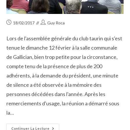
Publication
Auteur/autrice
18/02/2017
Guy Roca
publiée :
de
la
Lors de l'assemblée générale du club taurin qui s'est
publication :
tenue le dimanche 12 février à la salle communale
de Gallician, bien trop petite pour la circonstance,
compte tenu de la présence de plus de 200
adhérents, à la demande du président, une minute
de silence a été observée à la mémoire des
personnes décédées dans l'année. Après les
remerciements d'usage, la réunion a démarré sous
la…
2016,
Continuer La Lecture