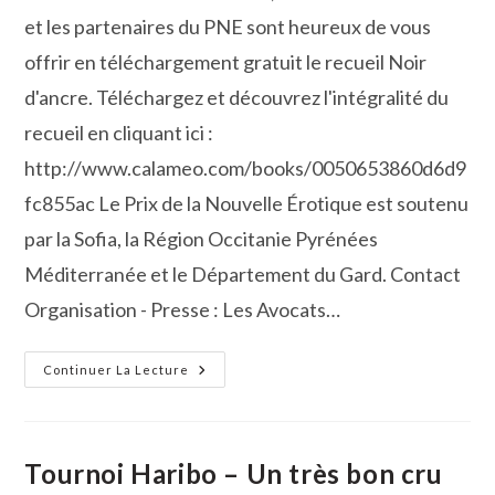
publication :
et les partenaires du PNE sont heureux de vous
offrir en téléchargement gratuit le recueil Noir
d'ancre. Téléchargez et découvrez l'intégralité du
recueil en cliquant ici :
http://www.calameo.com/books/0050653860d6d9
fc855ac Le Prix de la Nouvelle Érotique est soutenu
par la Sofia, la Région Occitanie Pyrénées
Méditerranée et le Département du Gard. Contact
Organisation - Presse : Les Avocats…
Les
Continuer La Lecture
Avocats
Du
Diable
Vous
Font
Découvrir
Tournoi Haribo – Un très bon cru
Noir
D’ancre