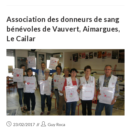
La
Manade
Blatière
Bessac
Association des donneurs de sang
En
Assemblée
bénévoles de Vauvert, Aimargues,
Générale
Au
Le Cailar
Scamandre
Publication
Auteur/autrice
23/02/2017
Guy Roca
publiée :
de