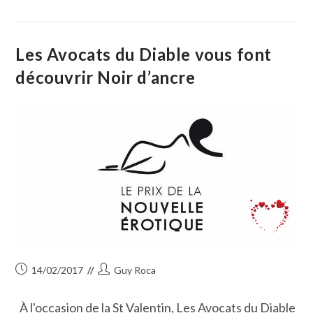
Sportifs
Du
12
Février
2017
Les Avocats du Diable vous font
découvrir Noir d’ancre
Publication
Auteur/autrice
14/02/2017
Guy Roca
publiée :
de
la
À l'occasion de la St Valentin, Les Avocats du Diable