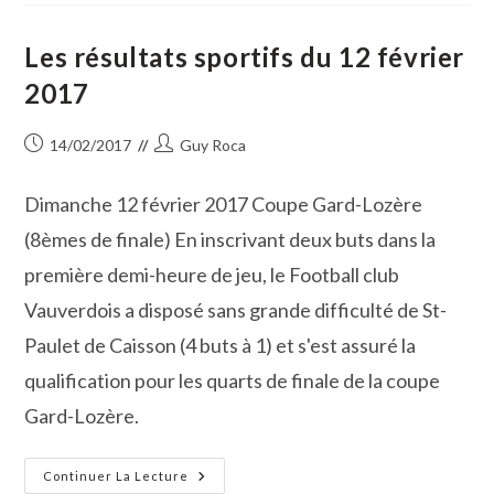
Gourmandes
Au
Centre
Les résultats sportifs du 12 février
Culturel
2017
Publication
Auteur/autrice
14/02/2017
Guy Roca
publiée :
de
la
Dimanche 12 février 2017 Coupe Gard-Lozère
publication :
(8èmes de finale) En inscrivant deux buts dans la
première demi-heure de jeu, le Football club
Vauverdois a disposé sans grande difficulté de St-
Paulet de Caisson (4 buts à 1) et s'est assuré la
qualification pour les quarts de finale de la coupe
Gard-Lozère.
Les
Continuer La Lecture
Résultats