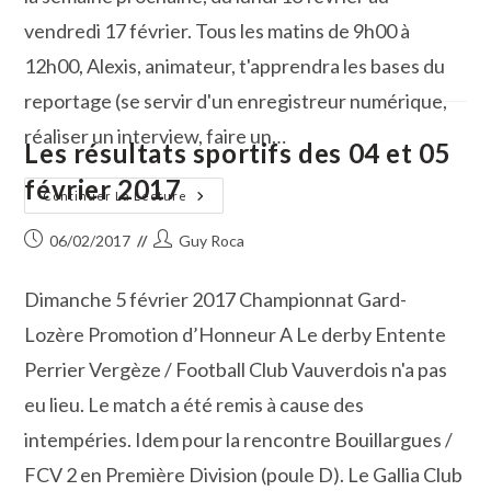
vendredi 17 février. Tous les matins de 9h00 à
12h00, Alexis, animateur, t'apprendra les bases du
reportage (se servir d'un enregistreur numérique,
réaliser un interview, faire un…
Les résultats sportifs des 04 et 05
février 2017
La
Continuer La Lecture
Radio,
C’est
Publication
Auteur/autrice
06/02/2017
Guy Roca
Aussi
Pour
publiée :
de
Les
la
Ados
Dimanche 5 février 2017 Championnat Gard-
publication :
Lozère Promotion d’Honneur A Le derby Entente
Perrier Vergèze / Football Club Vauverdois n'a pas
eu lieu. Le match a été remis à cause des
intempéries. Idem pour la rencontre Bouillargues /
FCV 2 en Première Division (poule D). Le Gallia Club