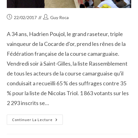
Publication
Auteur/autrice
22/02/2017
Guy Roca
publiée :
de
la
A 34 ans, Hadrien Poujol, le grand raseteur, triple
publication :
vainqueur de la Cocarde d'or, prend les rênes de la
Fédération française de la course camarguaise.
Vendredi soir à Saint-Gilles, la liste Rassemblement
de tous les acteurs de la course camarguaise qu'il
conduisait a recueilli 65 % des suffrages contre 35
% pour la liste de Nicolas Triol. 1 863 votants sur les
2 293 inscrits se…
Un
Continuer La Lecture
Souffle
Nouveau
À
La