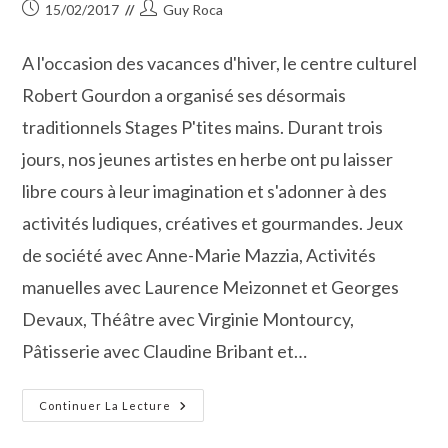
Publication
Auteur/autrice
15/02/2017
Guy Roca
publiée :
de
la
A l'occasion des vacances d'hiver, le centre culturel
publication :
Robert Gourdon a organisé ses désormais
traditionnels Stages P'tites mains. Durant trois
jours, nos jeunes artistes en herbe ont pu laisser
libre cours à leur imagination et s'adonner à des
activités ludiques, créatives et gourmandes. Jeux
de société avec Anne-Marie Mazzia, Activités
manuelles avec Laurence Meizonnet et Georges
Devaux, Théâtre avec Virginie Montourcy,
Pâtisserie avec Claudine Bribant et…
Activités
Continuer La Lecture
Ludiques,
Créatives
Et