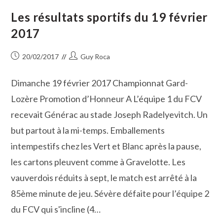
Fédération
De
Les résultats sportifs du 19 février
La
Course
2017
Camarguaise
Publication
Auteur/autrice
20/02/2017
Guy Roca
publiée :
de
la
Dimanche 19 février 2017 Championnat Gard-
publication :
Lozère Promotion d’Honneur A L’équipe 1 du FCV
recevait Générac au stade Joseph Radelyevitch. Un
but partout à la mi-temps. Emballements
intempestifs chez les Vert et Blanc après la pause,
les cartons pleuvent comme à Gravelotte. Les
vauverdois réduits à sept, le match est arrêté à la
85ème minute de jeu. Sévère défaite pour l’équipe 2
du FCV qui s'incline (4…