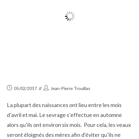
Publication
Auteur/autrice
05/02/2017
Jean-Pierre Trouillas
publiée :
de
la
La plupart des naissances ont lieu entre les mois
publication :
d’avril et mai. Le sevrage s’effectue en automne
alors qu’ils ont environ six mois. Pour cela, les veaux
seront éloignés des mères afin d'éviter qu’ils ne