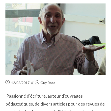
Publication
Auteur/autrice
12/02/2017
Guy Roca
publiée :
de
la
Passionné d'écriture, auteur d'ouvrages
publication :
pédagogiques, de divers articles pour des revues de