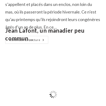
s’appellent et placés dans un enclos, non loin du
mas, où ils passeront la période hivernale. Ce n’est
qu’au printemps qu’ils rejoindront leurs congénères
âgés d’un an de plus. En ce…
Jean Lafont, un manadier peu
commun…
Chroniques
Continuer La Lecture
De
La
Vie
Quotidienne
À
La
Manade
:
L’arribage
Des
Veaux