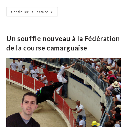
la
publication :
Association
Continuer La Lecture
Des
Donneurs
De
Sang
Bénévoles
De
Un souffle nouveau à la Fédération
Vauvert,
Aimargues,
de la course camarguaise
Le
Cailar