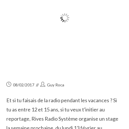
De
La
Course
Camarguaise
Publication
Auteur/autrice
08/02/2017
Guy Roca
publiée :
de
la
Et si tu faisais de la radio pendant les vacances ? Si
publication :
tu as entre 12 et 15 ans, si tu veux t'initier au
reportage, Rives Radio Système organise un stage
la semaine prochaine, du lundi 13 février au