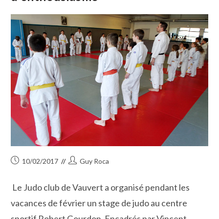
Publication
Auteur/autrice
10/02/2017
Guy Roca
publiée :
de
la
Le Judo club de Vauvert a organisé pendant les
publication :
vacances de février un stage de judo au centre
sportif Robert Gourdon. Encadrés par Vincent