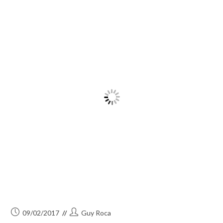
Publication
Auteur/autrice
09/02/2017
Guy Roca
publiée :
de