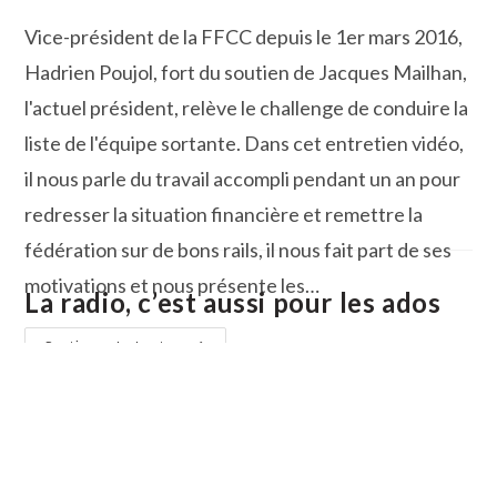
la
Vice-président de la FFCC depuis le 1er mars 2016,
publication :
Hadrien Poujol, fort du soutien de Jacques Mailhan,
l'actuel président, relève le challenge de conduire la
liste de l'équipe sortante. Dans cet entretien vidéo,
il nous parle du travail accompli pendant un an pour
redresser la situation financière et remettre la
fédération sur de bons rails, il nous fait part de ses
motivations et nous présente les…
La radio, c’est aussi pour les ados
Hadrien
Continuer La Lecture
Poujol
Affiche
Sa
Volonté
De
Rassembler
Pour
Construire
L’avenir