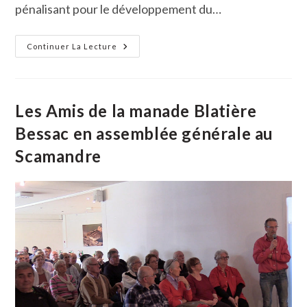
pénalisant pour le développement du…
Le
Continuer La Lecture
Port
De
Gallician
Retrouve
Une
Seconde
Les Amis de la manade Blatière
Jeunesse
Bessac en assemblée générale au
Scamandre