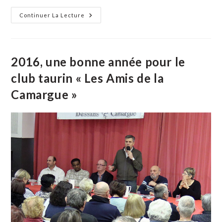
Les
Continuer La Lecture
Résultats
Sportifs
Du
19
Février
2017
2016, une bonne année pour le
club taurin « Les Amis de la
Camargue »