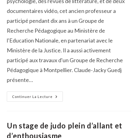
psychologie, des revues de littérature, et de deux
documentaires vidéo, cet ancien professeur a
participé pendant dix ans à un Groupe de
Recherche Pédagogique au Ministère de
l'Education Nationale, en partenariat avec le
Ministère de la Justice. Il a aussi activement
participé aux travaux d'un Groupe de Recherche
Pédagogique à Montpellier. Claude-Jacky Guedj
présente…
Claude-
Continuer La Lecture
Jacky
Guedj
Présente
Son
Dernier
Ouvrage
Un stage de judo plein d’allant et
À
La
d’enthousiasme
Médiathèque