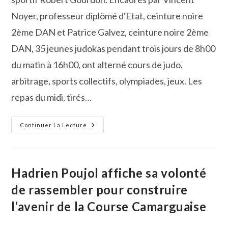
Noyer, professeur diplômé d'Etat, ceinture noire
2ème DAN et Patrice Galvez, ceinture noire 2ème
DAN, 35 jeunes judokas pendant trois jours de 8h00
du matin à 16h00, ont alterné cours de judo,
arbitrage, sports collectifs, olympiades, jeux. Les
repas du midi, tirés…
Un
Continuer La Lecture
Stage
De
Judo
Plein
D’allant
Et
Hadrien Poujol affiche sa volonté
D’enthousiasme
de rassembler pour construire
l’avenir de la Course Camarguaise