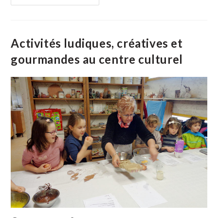
Une
Bonne
Année
Pour
Le
Club
Activités ludiques, créatives et
Taurin
«
gourmandes au centre culturel
Les
Amis
De
La
Camargue
»