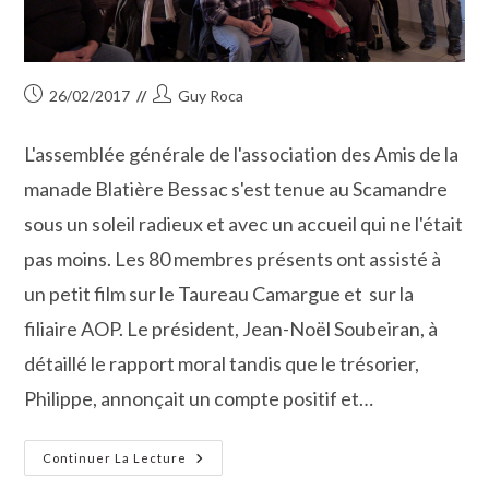
Publication
Auteur/autrice
26/02/2017
Guy Roca
publiée :
de
la
L'assemblée générale de l'association des Amis de la
publication :
manade Blatière Bessac s'est tenue au Scamandre
sous un soleil radieux et avec un accueil qui ne l'était
pas moins. Les 80 membres présents ont assisté à
un petit film sur le Taureau Camargue et sur la
filiaire AOP. Le président, Jean-Noël Soubeiran, à
détaillé le rapport moral tandis que le trésorier,
Philippe, annonçait un compte positif et…
Les
Continuer La Lecture
Amis
De