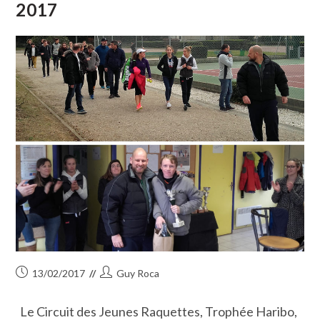
2017
Publication
Auteur/autrice
13/02/2017
Guy Roca
publiée :
de
la
Le Circuit des Jeunes Raquettes, Trophée Haribo,
publication :