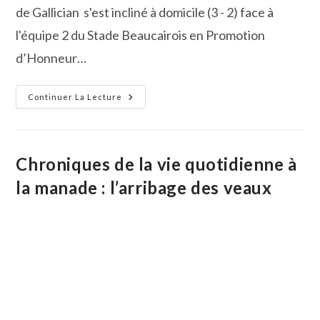
de Gallician s'est incliné à domicile (3 - 2) face à
l'équipe 2 du Stade Beaucairois en Promotion
d’Honneur…
Les
Continuer La Lecture
Résultats
Sportifs
Des
04
Et
05
Chroniques de la vie quotidienne à
Février
2017
la manade : l’arribage des veaux