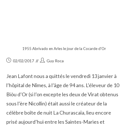
1955 Abrivado en Arles le jour de la Cocarde d'Or
Publication
Auteur/autrice
02/02/2017
Guy Roca
publiée :
de
la
Jean Lafont nous a quittés le vendredi 13 janvier à
publication :
l’hôpital de Nîmes, à l’âge de 94 ans. L’éleveur de 10
Biòu d’Or (si l’on excepte les deux de Virat obtenus
sous l’ère Nicollin) était aussi le créateur de la
célèbre boîte de nuit La Churascaïa, lieu encore
prisé aujourd’hui entre les Saintes-Maries et