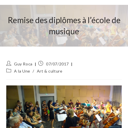
Remise des diplômes à l’école de
musique
Auteur/autrice
Publication
Guy Roca
07/07/2017
de
publiée :
Post
A la Une
/
Art & culture
la
category:
publication :