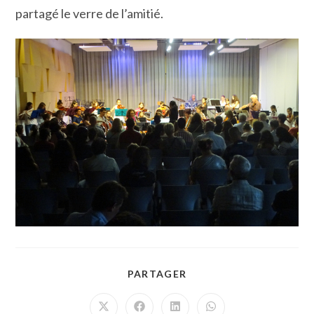
partagé le verre de l’amitié.
PARTAGER
PARTAGER
CE
CONTENU
Ouvrir
Ouvrir
Ouvrir
Ouvrir