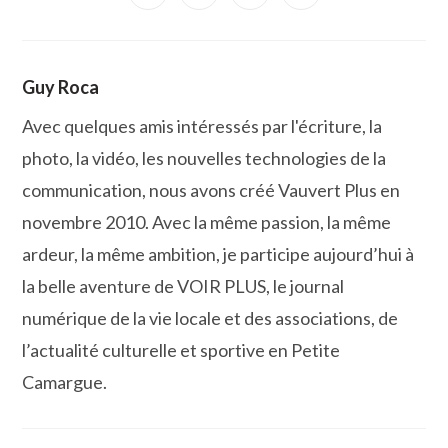
dans
dans
dans
dans
une
une
une
une
autre
autre
autre
autre
fenêtre
fenêtre
fenêtre
fenêtre
Guy Roca
Avec quelques amis intéressés par l'écriture, la
photo, la vidéo, les nouvelles technologies de la
communication, nous avons créé Vauvert Plus en
novembre 2010. Avec la même passion, la même
ardeur, la même ambition, je participe aujourd’hui à
la belle aventure de VOIR PLUS, le journal
numérique de la vie locale et des associations, de
l’actualité culturelle et sportive en Petite
Camargue.