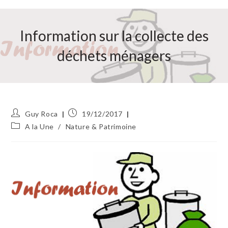
Information sur la collecte des
déchets ménagers
Auteur/autrice
Publication
Guy Roca
19/12/2017
de
publiée :
Post
A la Une
/
Nature & Patrimoine
la
category:
publication :