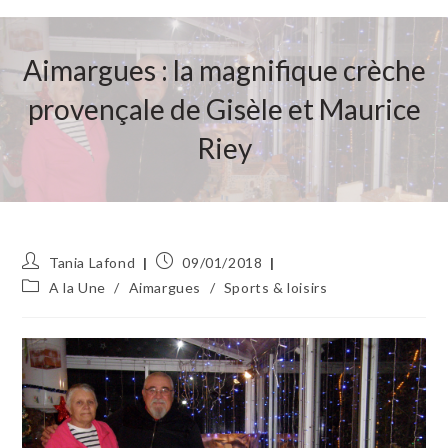
Aimargues : la magnifique crèche
provençale de Gisèle et Maurice
Riey
Auteur/autrice
Publication
Tania Lafond
09/01/2018
de
publiée :
Post
A la Une
/
Aimargues
/
Sports & loisirs
la
category:
publication :