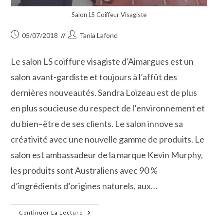
Salon LS Coiffeur Visagiste
Publication
Auteur/autrice
05/07/2018
Tania Lafond
publiée :
de
la
Le salon LS coiffure visagiste d’Aimargues est un
publication :
salon avant-gardiste et toujours à l’affût des
dernières nouveautés. Sandra Loizeau est de plus
en plus soucieuse du respect de l’environnement et
du bien–être de ses clients. Le salon innove sa
créativité avec une nouvelle gamme de produits. Le
salon est ambassadeur de la marque Kevin Murphy,
les produits sont Australiens avec 90 %
d’ingrédients d’origines naturels, aux…
Aimargues
Continuer La Lecture