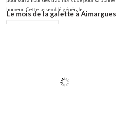
pour son amour des traditions que pour sa bonne
humeur. Cette assemblé générale…
Le mois de la galette à Aimargues
Les
Continuer La Lecture
120
Ans
Du
Club
Taurin
La
Ballestilla
D’Aimargues