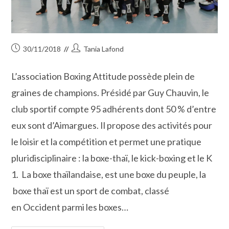
Publication
Auteur/autrice
30/11/2018
Tania Lafond
publiée :
de
la
L’association Boxing Attitude possède plein de
publication :
graines de champions. Présidé par Guy Chauvin, le
club sportif compte 95 adhérents dont 50 % d’entre
eux sont d’Aimargues. Il propose des activités pour
le loisir et la compétition et permet une pratique
pluridisciplinaire : la boxe-thaï, le kick-boxing et le K
1. La boxe thaïlandaise, est une boxe du peuple, la
boxe thaï est un sport de combat, classé
en Occident parmi les boxes…