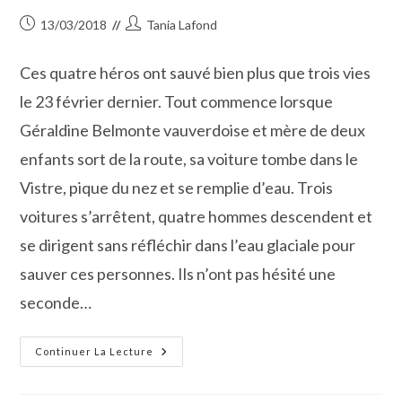
Publication
Auteur/autrice
13/03/2018
Tania Lafond
publiée :
de
la
Ces quatre héros ont sauvé bien plus que trois vies
publication :
le 23 février dernier. Tout commence lorsque
Géraldine Belmonte vauverdoise et mère de deux
enfants sort de la route, sa voiture tombe dans le
Vistre, pique du nez et se remplie d’eau. Trois
voitures s’arrêtent, quatre hommes descendent et
se dirigent sans réfléchir dans l’eau glaciale pour
sauver ces personnes. Ils n’ont pas hésité une
seconde…
Les
Continuer La Lecture
Quatre
Héros
Du
Vistre