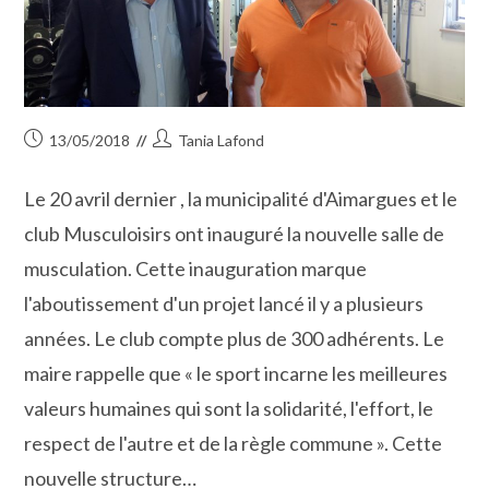
Publication
Auteur/autrice
13/05/2018
Tania Lafond
publiée :
de
la
Le 20 avril dernier , la municipalité d'Aimargues et le
publication :
club Musculoisirs ont inauguré la nouvelle salle de
musculation. Cette inauguration marque
l'aboutissement d'un projet lancé il y a plusieurs
années. Le club compte plus de 300 adhérents. Le
maire rappelle que « le sport incarne les meilleures
valeurs humaines qui sont la solidarité, l'effort, le
respect de l'autre et de la règle commune ». Cette
nouvelle structure…