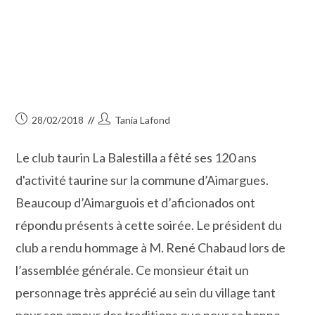
Publication
Auteur/autrice
28/02/2018
Tania Lafond
publiée :
de
la
Le club taurin La Balestilla a fêté ses 120 ans
publication :
d'activité taurine sur la commune d’Aimargues.
Beaucoup d’Aimarguois et d’aficionados ont
répondu présents à cette soirée. Le président du
club a rendu hommage à M. René Chabaud lors de
l’assemblée générale. Ce monsieur était un
personnage très apprécié au sein du village tant