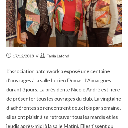
Publication
Auteur/autrice
17/12/2018
Tania Lafond
publiée :
de
la
L’association patchwork a exposé une centaine
publication :
d’ouvrages à la salle Lucien Dumas d’Aimargues
durant 3 jours. La présidente Nicole André est fière
de présenter tous les ouvrages du club. La vingtaine
d’adhérentes se rencontrent deux fois par semaine,
elles ont plaisir à se retrouver tous les mardis et les
jeudis après-midi à la salle Matini. Elles tissent du