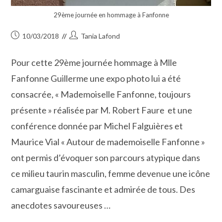
29ème journée en hommage à Fanfonne
Publication
Auteur/autrice
10/03/2018
Tania Lafond
publiée :
de
la
Pour cette 29ème journée hommage à Mlle
publication :
Fanfonne Guillerme une expo photo lui a été
consacrée, « Mademoiselle Fanfonne, toujours
présente » réalisée par M. Robert Faure et une
conférence donnée par Michel Falguières et
Maurice Vial « Autour de mademoiselle Fanfonne »
ont permis d’évoquer son parcours atypique dans
ce milieu taurin masculin, femme devenue une icône
camarguaise fascinante et admirée de tous. Des
anecdotes savoureuses …