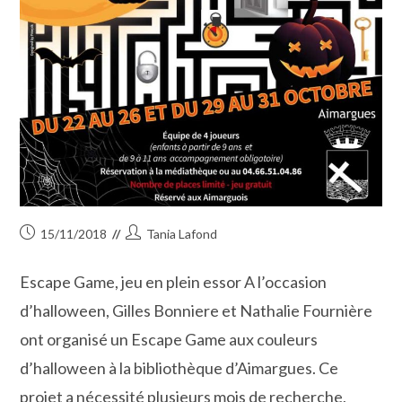
Publication
Auteur/autrice
15/11/2018
Tania Lafond
publiée :
de
la
Escape Game, jeu en plein essor A l’occasion
publication :
d’halloween, Gilles Bonniere et Nathalie Fournière
ont organisé un Escape Game aux couleurs
d’halloween à la bibliothèque d’Aimargues. Ce
projet a nécessité plusieurs mois de recherche,