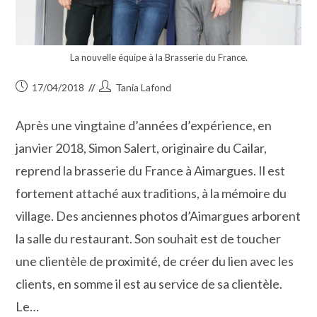
La nouvelle équipe à la Brasserie du France.
Publication
Auteur/autrice
17/04/2018
Tania Lafond
publiée :
de
la
Après une vingtaine d’années d’expérience, en
publication :
janvier 2018, Simon Salert, originaire du Cailar,
reprend la brasserie du France à Aimargues. Il est
fortement attaché aux traditions, à la mémoire du
village. Des anciennes photos d’Aimargues arborent
la salle du restaurant. Son souhait est de toucher
une clientèle de proximité, de créer du lien avec les
clients, en somme il est au service de sa clientèle.
Le…