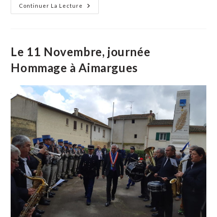
Les
Continuer La Lecture
Champions
Du
Club
De
Boxe
D’Aimargues
Le 11 Novembre, journée
Hommage à Aimargues