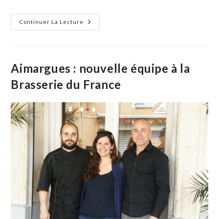
Aimargues
Continuer La Lecture
:
Inauguration
De
La
Nouvelle
Salle
Aimargues : nouvelle équipe à la
De
Musculation
Brasserie du France