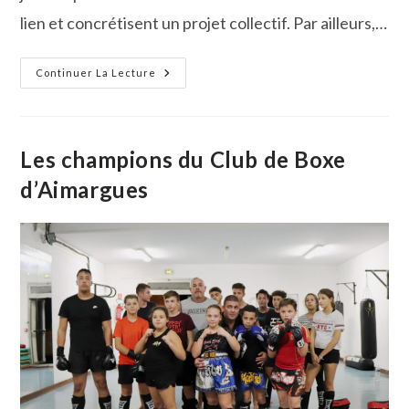
lien et concrétisent un projet collectif. Par ailleurs,…
Les
Continuer La Lecture
Petites
Mains
De
L’association
Patchwork
D’Aimargues
Les champions du Club de Boxe
d’Aimargues