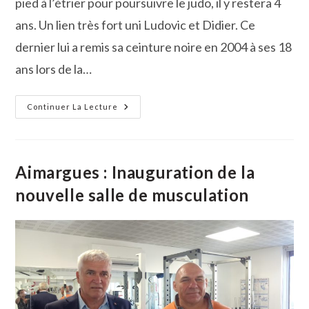
pied à l’étrier pour poursuivre le judo, il y restera 4
ans. Un lien très fort uni Ludovic et Didier. Ce
dernier lui a remis sa ceinture noire en 2004 à ses 18
ans lors de la…
Ludovic
Continuer La Lecture
Germa
:
Portrait
D’un
Judoka
Passionné
Aimargues : Inauguration de la
Et
Passionnant
nouvelle salle de musculation