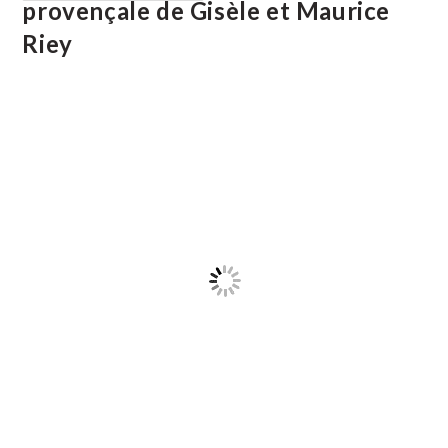
provençale de Gisèle et Maurice
De
La
Riey
Galette
À
Aimargues