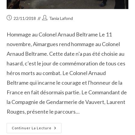
Publication
Auteur/autrice
22/11/2018
Tania Lafond
publiée :
de
la
Hommage au Colonel Arnaud Beltrame Le 11
publication :
novembre, Aimargues rend hommage au Colonel
Arnaud Beltrame. Cette date n’a pas été choisie au
hasard, c’est le jour de commémoration de tous ces
héros morts au combat. Le Colonel Arnaud
Beltrame qui incarne le courage et l'honneur de la
France en fait désormais partie. Le Commandant de
la Compagnie de Gendarmerie de Vauvert, Laurent
Rouges, présente le parcours…
Le
Continuer La Lecture
11