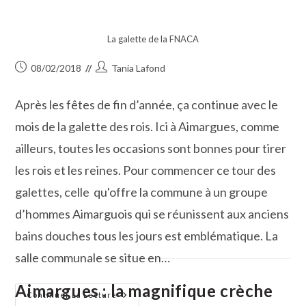
La galette de la FNACA
Publication
Auteur/autrice
08/02/2018
Tania Lafond
publiée :
de
la
Après les fêtes de fin d’année, ça continue avec le
publication :
mois de la galette des rois. Ici à Aimargues, comme
ailleurs, toutes les occasions sont bonnes pour tirer
les rois et les reines. Pour commencer ce tour des
galettes, celle qu'offre la commune à un groupe
d’hommes Aimarguois qui se réunissent aux anciens
bains douches tous les jours est emblématique. La
salle communale se situe en…
Aimargues : la magnifique crèche
Le
Continuer La Lecture
Mois