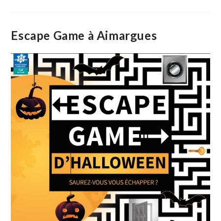
Novembre,
Journée
Hommage
À
Aimargues
Escape Game à Aimargues