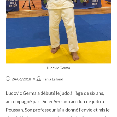
Ludovic Germa
Publication
Auteur/autrice
24/06/2018
Tania Lafond
publiée :
de
la
Ludovic Germa a débuté le judo à l’âge de six ans,
publication :
accompagné par Didier Serrano au club de judo à
Poussan. Son professeur lui a donné l’envie et mis le