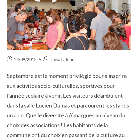
Publication
Auteur/autrice
18/09/2018
Tania Lafond
publiée :
de
la
Septembre est le moment privilégié pour s’inscrire
publication :
aux activités socio-culturelles, sportives pour
l’année scolaire à venir. Les visiteurs déambulent
dans la salle Lucien Dumas et parcourent les stands
un à un. Quelle diversité à Aimargues au niveau du
choix des associations ! Les habitants de la
commune ont du choix en passant de la culture au