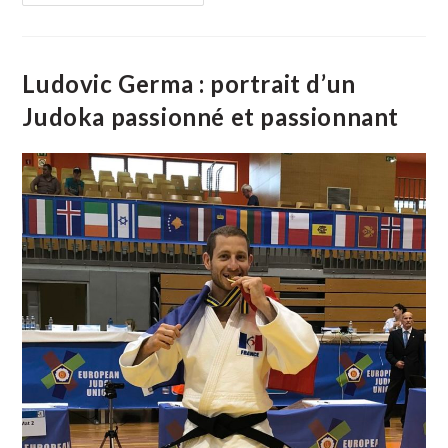
:
Le
Salon
De
Coiffure
LS
Ludovic Germa : portrait d’un
Coiffeur
Est
Judoka passionné et passionnant
Innovant