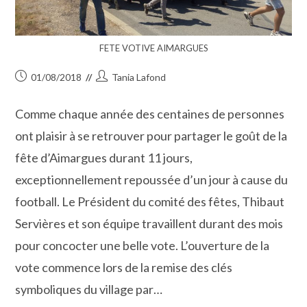
FETE VOTIVE AIMARGUES
Publication
Auteur/autrice
01/08/2018
Tania Lafond
publiée :
de
la
Comme chaque année des centaines de personnes
publication :
ont plaisir à se retrouver pour partager le goût de la
fête d’Aimargues durant 11 jours,
exceptionnellement repoussée d’un jour à cause du
football. Le Président du comité des fêtes, Thibaut
Servières et son équipe travaillent durant des mois
pour concocter une belle vote. L’ouverture de la
vote commence lors de la remise des clés
symboliques du village par…