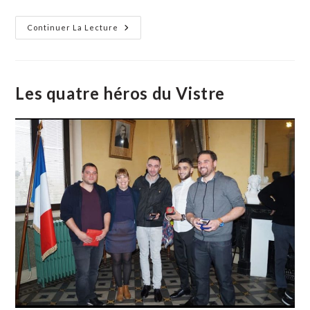
Aimargues
Continuer La Lecture
:
Nouvelle
Équipe
À
La
Brasserie
Les quatre héros du Vistre
Du
France