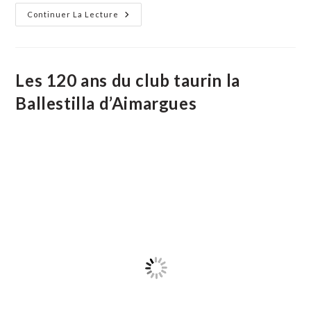
La
Continuer La Lecture
29ème
Journée
Hommage
À
Fanfonne
Guillierme
Les 120 ans du club taurin la
Ballestilla d’Aimargues