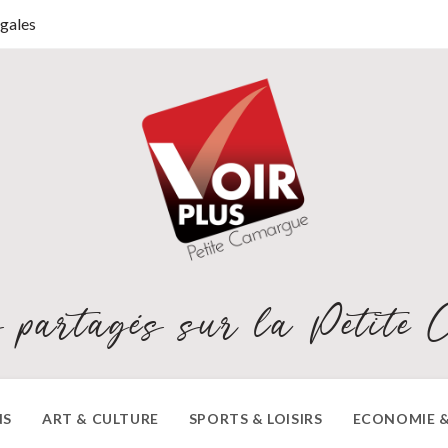
gales
 partagés sur la Petite 
NS
ART & CULTURE
SPORTS & LOISIRS
ECONOMIE &