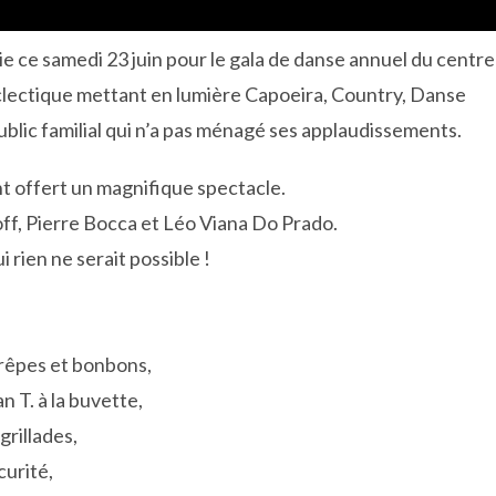
e ce samedi 23 juin pour le gala de danse annuel du centre
lectique mettant en lumière Capoeira, Country, Danse
ublic familial qui n’a pas ménagé ses applaudissements.
t offert un magnifique spectacle.
f, Pierre Bocca et Léo Viana Do Prado.
rien ne serait possible !
crêpes et bonbons,
an T. à la buvette,
grillades,
curité,