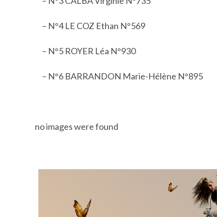
– N°3 CALBA Virginie N°735
– N°4 LE COZ Ethan N°569
– N°5 ROYER Léa N°930
– N°6 BARRANDON Marie-Hélène N°895
no images were found