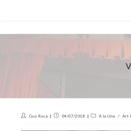
V
Auteur/autrice
Publication
Post
Guy Roca
04/07/2018
A la Une
/
Art 
de
publiée :
category:
la