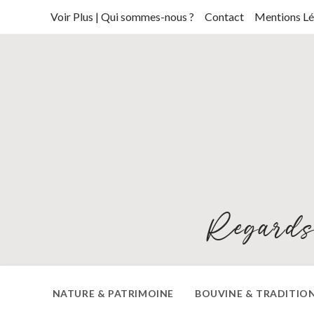
Skip
Voir Plus | Qui sommes-nous ?
Contact
Mentions Lé
to
content
Regards
NATURE & PATRIMOINE
BOUVINE & TRADITIO