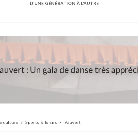
D’UNE GÉNÉRATION À L’AUTRE
auvert : Un gala de danse très appréc
& culture
/
Sports & loisirs
/
Vauvert