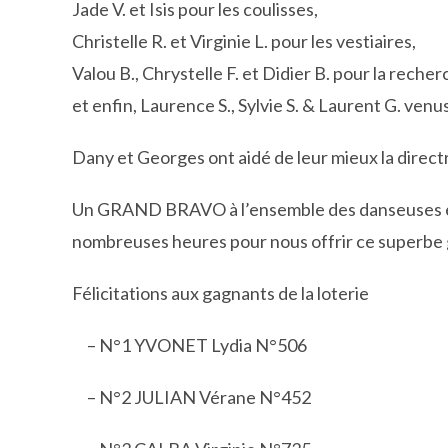
Jade V. et Isis pour les coulisses,
Christelle R. et Virginie L. pour les vestiaires,
Valou B., Chrystelle F. et Didier B. pour la rech
et enfin, Laurence S., Sylvie S. & Laurent G. venu
Dany et Georges ont aidé de leur mieux la directr
Un GRAND BRAVO à l’ensemble des danseuses et 
nombreuses heures pour nous offrir ce superbe 
Félicitations aux gagnants de la loterie
– N°1 YVONET Lydia N°506
– N°2 JULIAN Vérane N°452