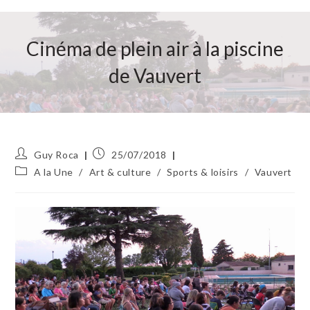
Cinéma de plein air à la piscine
de Vauvert
Auteur/autrice
Publication
Guy Roca
25/07/2018
de
publiée :
Post
A la Une
/
Art & culture
/
Sports & loisirs
/
Vauvert
la
category:
publication :