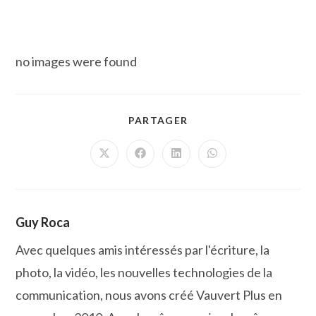
no images were found
PARTAGER
PARTAGER
CE
CONTENU
Ouvrir
Ouvrir
Ouvrir
Ouvrir
dans
dans
dans
dans
une
une
une
une
autre
autre
autre
autre
fenêtre
fenêtre
fenêtre
fenêtre
Guy Roca
Avec quelques amis intéressés par l'écriture, la
photo, la vidéo, les nouvelles technologies de la
communication, nous avons créé Vauvert Plus en