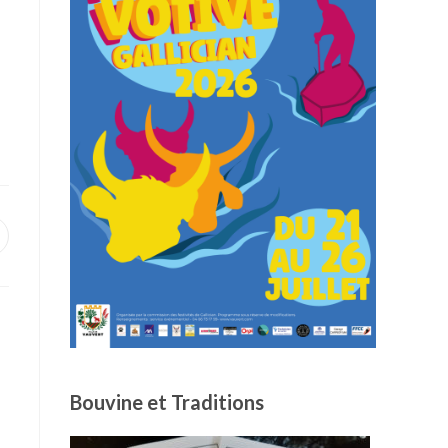
uvrir
ans
ne
utre
enêtre
Bouvine et Traditions
a