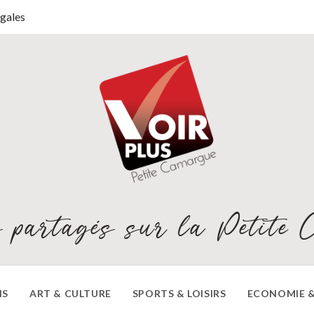
gales
 partagés sur la Petite 
NS
ART & CULTURE
SPORTS & LOISIRS
ECONOMIE &