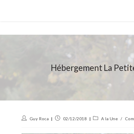
Hébergement La Petite
Auteur/autrice
Publication
Post
Guy Roca
02/12/2018
A la Une
/
Com
de
publiée :
category:
la