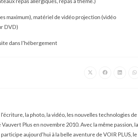
ateaux repas allergiques, repas à thème.)
nes maximum), matériel de vidéo projection (vidéo
eur DVD)
tuite dans l’hébergement
Ouvrir
Ouvrir
Ouvrir
O
dans
dans
dans
d
une
une
une
u
autre
autre
autre
a
fenêtre
fenêtre
fenêtre
f
'écriture, la photo, la vidéo, les nouvelles technologies de
 Vauvert Plus en novembre 2010. Avec la même passion, l
participe aujourd’hui à la belle aventure de VOIR PLUS, le