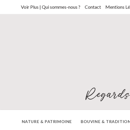
Skip
Voir Plus | Qui sommes-nous ?
Contact
Mentions Lé
to
content
Regards
NATURE & PATRIMOINE
BOUVINE & TRADITIO