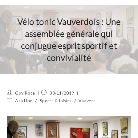
Vélo tonic Vauverdois : Une
assemblée générale qui
conjugue esprit sportif et
convivialité
Auteur/autrice
Publication
Guy Roca
30/11/2019
de
publiée :
Post
A la Une
/
Sports & loisirs
/
Vauvert
la
category:
publication :