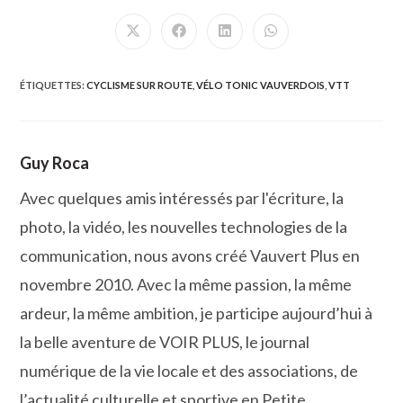
CE
CONTENU
Ouvrir
Ouvrir
Ouvrir
Ouvrir
dans
dans
dans
dans
une
une
une
une
autre
autre
autre
autre
fenêtre
fenêtre
fenêtre
fenêtre
ÉTIQUETTES
:
CYCLISME SUR ROUTE
,
VÉLO TONIC VAUVERDOIS
,
VTT
Guy Roca
Avec quelques amis intéressés par l'écriture, la
photo, la vidéo, les nouvelles technologies de la
communication, nous avons créé Vauvert Plus en
novembre 2010. Avec la même passion, la même
ardeur, la même ambition, je participe aujourd’hui à
la belle aventure de VOIR PLUS, le journal
numérique de la vie locale et des associations, de
l’actualité culturelle et sportive en Petite