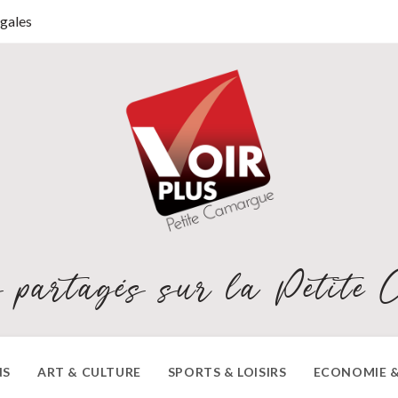
gales
 partagés sur la Petite 
NS
ART & CULTURE
SPORTS & LOISIRS
ECONOMIE &