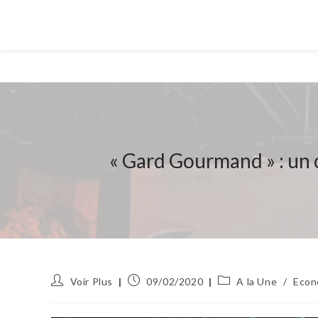
« Gard Gourmand » : un 
Auteur/autrice
Publication
Post
Voir Plus
09/02/2020
A la Une
/
Econ
de
publiée :
category:
la