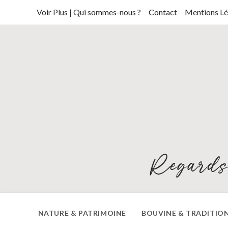
Skip
Voir Plus | Qui sommes-nous ?
Contact
Mentions Lé
to
content
Regards
NATURE & PATRIMOINE
BOUVINE & TRADITIO