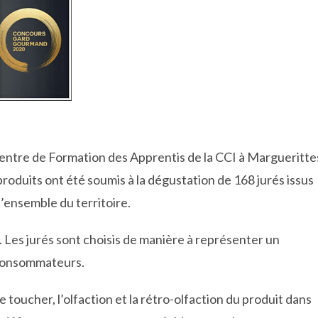
e Centre de Formation des Apprentis de la CCI à Margueritte
roduits ont été soumis à la dégustation de 168 jurés issus
l’ensemble du territoire.
e. Les jurés sont choisis de manière à représenter un
 consommateurs.
e toucher, l’olfaction et la rétro-olfaction du produit dans