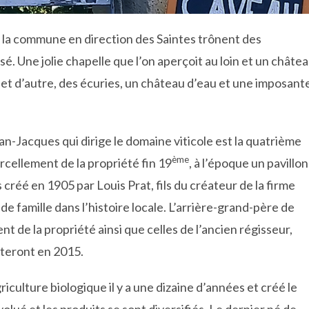
e la commune en direction des Saintes trônent des
. Une jolie chapelle que l’on aperçoit au loin et un châte
et d’autre, des écuries, un château d’eau et une imposant
ean-Jacques qui dirige le domaine viticole est la quatrième
ème
rcellement de la propriété fin 19
, à l’époque un pavillon
créé en 1905 par Louis Prat, fils du créateur de la firme
e famille dans l’histoire locale. L’arrière-grand-père de
t de la propriété ainsi que celles de l’ancien régisseur,
uteront en 2015.
riculture biologique il y a une dizaine d’années et créé le
olué et les produits se sont diversifiés. Le dernier né de