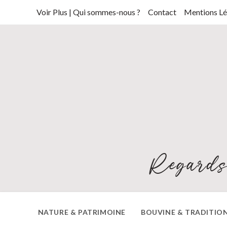
Skip
Voir Plus | Qui sommes-nous ?
Contact
Mentions Lé
to
content
Regards
NATURE & PATRIMOINE
BOUVINE & TRADITIO