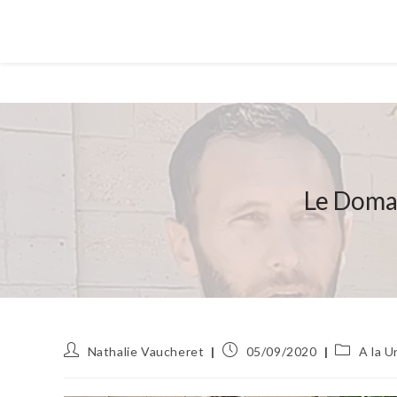
Le Domai
Auteur/autrice
Publication
Post
Nathalie Vaucheret
05/09/2020
A la U
de
publiée :
category:
la