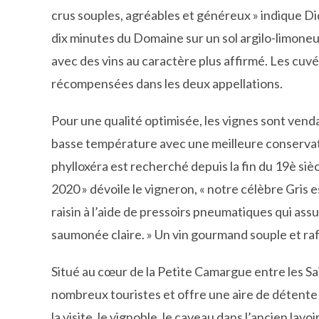
crus souples, agréables et généreux » indique D
dix minutes du Domaine sur un sol argilo-limoneu
avec des vins au caractère plus affirmé. Les cuv
récompensées dans les deux appellations.
Pour une qualité optimisée, les vignes sont ven
basse température avec une meilleure conservati
phylloxéra est recherché depuis la fin du 19è siè
2020 » dévoile le vigneron, « notre célèbre Gris es
raisin à l’aide de pressoirs pneumatiques qui as
saumonée claire. » Un vin gourmand souple et rafr
Situé au cœur de la Petite Camargue entre les Sain
nombreux touristes et offre une aire de détente 
la visite, le vignoble, le caveau dans l’ancien lav