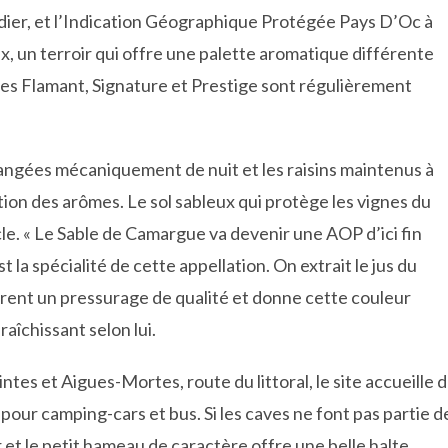
idier, et l’Indication Géographique Protégée Pays D’Oc à
x, un terroir qui offre une palette aromatique différente
ées Flamant, Signature et Prestige sont régulièrement
dangées mécaniquement de nuit et les raisins maintenus à
on des arômes. Le sol sableux qui protège les vignes du
cle. « Le Sable de Camargue va devenir une AOP d’ici fin
t la spécialité de cette appellation. On extrait le jus du
surent un pressurage de qualité et donne cette couleur
aîchissant selon lui.
tes et Aigues-Mortes, route du littoral, le site accueille 
pour camping-cars et bus. Si les caves ne font pas partie d
oir et le petit hameau de caractère offre une belle halte