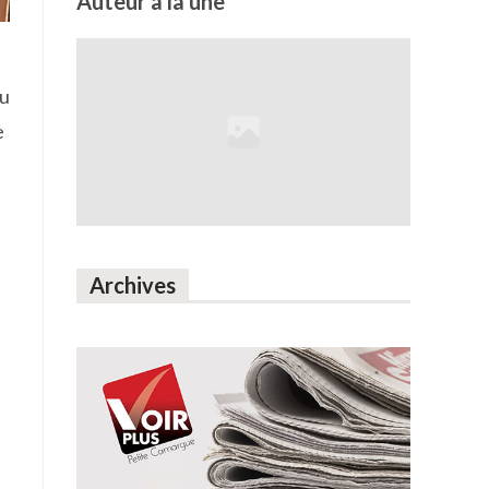
Auteur à la une
au
e
Archives