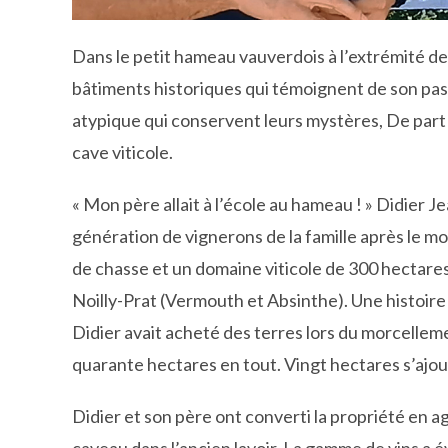
Dans le petit hameau vauverdois à l’extrémité d
bâtiments historiques qui témoignent de son passé
atypique qui conservent leurs mystères, De part 
cave viticole.
« Mon père allait à l’école au hameau ! » Didier J
génération de vignerons de la famille après le mo
de chasse et un domaine viticole de 300 hectares 
Noilly-Prat (Vermouth et Absinthe). Une histoire d
Didier avait acheté des terres lors du morcellemen
quarante hectares en tout. Vingt hectares s’ajo
Didier et son père ont converti la propriété en ag
caveau dans l’ancien lavoir. La gamme de vins a év